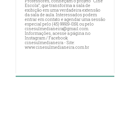
Professores, conheçam o projeto “Cine
Escola”, que transforma a sala de
exibição em uma verdadeira extensão
da sala de aula. Interessados podem
entrar em contato e agendar uma sessão
especial pelo (45) 99919-0191 ou pelo
cinesulmedianeira@gmail.com.
Informações, acesse a página no
Instagram / Facebook
cinesulmedianeira - Site:
www.cinesulmedianeira.com.br