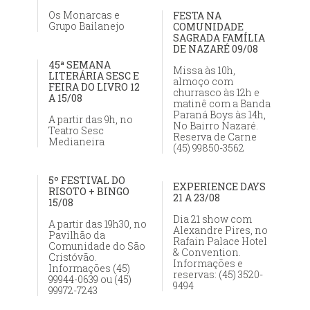
Os Monarcas e
FESTA NA
Grupo Bailanejo
COMUNIDADE
SAGRADA FAMÍLIA
DE NAZARÉ 09/08
45ª SEMANA
Missa às 10h,
LITERÁRIA SESC E
almoço com
FEIRA DO LIVRO 12
churrasco às 12h e
A 15/08
matinê com a Banda
Paraná Boys às 14h,
A partir das 9h, no
No Bairro Nazaré.
Teatro Sesc
Reserva de Carne
Medianeira
(45) 99850-3562
5º FESTIVAL DO
EXPERIENCE DAYS
RISOTO + BINGO
21 A 23/08
15/08
Dia 21 show com
A partir das 19h30, no
Alexandre Pires, no
Pavilhão da
Rafain Palace Hotel
Comunidade do São
& Convention.
Cristóvão.
Informações e
Informações (45)
reservas: (45) 3520-
99944-0639 ou (45)
9494
99972-7243