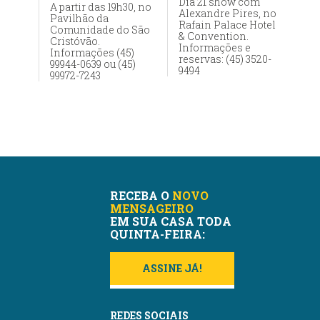
Dia 21 show com
A partir das 19h30, no
Alexandre Pires, no
Pavilhão da
Rafain Palace Hotel
Comunidade do São
& Convention.
Cristóvão.
Informações e
Informações (45)
reservas: (45) 3520-
99944-0639 ou (45)
9494
99972-7243
RECEBA O
NOVO
MENSAGEIRO
EM SUA CASA TODA
QUINTA-FEIRA:
ASSINE JÁ!
REDES SOCIAIS