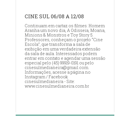
CINE SUL 06/08 A 12/08
Continuam em cartaz os filmes: Homem
Aranha um novo dia, A Odisseia, Moana,
Minions & Monstros e Toy Story 5.
Professores, conheçam o projeto “Cine
Escola”, que transforma a sala de
exibição em uma verdadeira extensão
da sala de aula. Interessados podem
entrar em contato e agendar uma sessão
especial pelo (45) 99919-0191 ou pelo
cinesulmedianeira@gmail.com.
Informações, acesse a página no
Instagram / Facebook
cinesulmedianeira - Site:
www.cinesulmedianeira.com.br