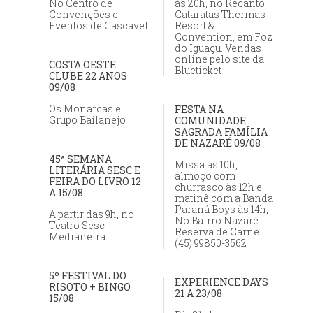
No Centro de
às 20h, no Recanto
Convenções e
Cataratas Thermas
Eventos de Cascavel
Resort &
Convention, em Foz
do Iguaçu. Vendas
online pelo site da
COSTA OESTE
Blueticket
CLUBE 22 ANOS
09/08
Os Monarcas e
FESTA NA
Grupo Bailanejo
COMUNIDADE
SAGRADA FAMÍLIA
DE NAZARÉ 09/08
45ª SEMANA
Missa às 10h,
LITERÁRIA SESC E
almoço com
FEIRA DO LIVRO 12
churrasco às 12h e
A 15/08
matinê com a Banda
Paraná Boys às 14h,
A partir das 9h, no
No Bairro Nazaré.
Teatro Sesc
Reserva de Carne
Medianeira
(45) 99850-3562
5º FESTIVAL DO
EXPERIENCE DAYS
RISOTO + BINGO
21 A 23/08
15/08