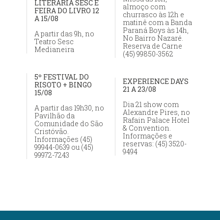
LITERÁRIA SESC E
almoço com
FEIRA DO LIVRO 12
churrasco às 12h e
A 15/08
matinê com a Banda
Paraná Boys às 14h,
A partir das 9h, no
No Bairro Nazaré.
Teatro Sesc
Reserva de Carne
Medianeira
(45) 99850-3562
5º FESTIVAL DO
EXPERIENCE DAYS
RISOTO + BINGO
21 A 23/08
15/08
Dia 21 show com
A partir das 19h30, no
Alexandre Pires, no
Pavilhão da
Rafain Palace Hotel
Comunidade do São
& Convention.
Cristóvão.
Informações e
Informações (45)
reservas: (45) 3520-
99944-0639 ou (45)
9494
99972-7243