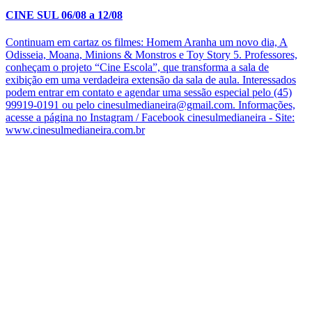
CINE SUL 06/08 a 12/08
Continuam em cartaz os filmes: Homem Aranha um novo dia, A
Odisseia, Moana, Minions & Monstros e Toy Story 5. Professores,
conheçam o projeto “Cine Escola”, que transforma a sala de
exibição em uma verdadeira extensão da sala de aula. Interessados
podem entrar em contato e agendar uma sessão especial pelo (45)
99919-0191 ou pelo cinesulmedianeira@gmail.com. Informações,
acesse a página no Instagram / Facebook cinesulmedianeira - Site:
www.cinesulmedianeira.com.br