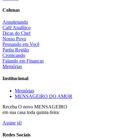
Colunas
Arquitetando
Café Analítico
Dicas do Chef
Nosso Povo
Pensando em Você
Partiu Região
Cronicando
Falando em Finanças
Memórias
Institucional
Memórias
MENSAGEIRO DO AMOR
Receba O
novo MENSAGEIRO
em sua casa toda quinta-feira:
Assine já!
Redes Sociais