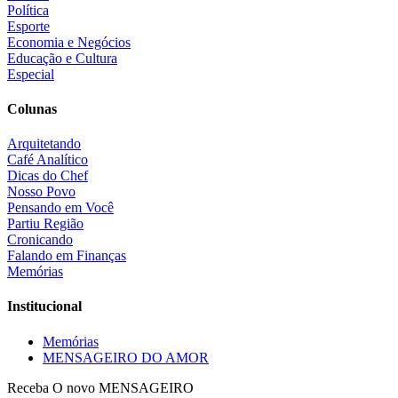
Política
Esporte
Economia e Negócios
Educação e Cultura
Especial
Colunas
Arquitetando
Café Analítico
Dicas do Chef
Nosso Povo
Pensando em Você
Partiu Região
Cronicando
Falando em Finanças
Memórias
Institucional
Memórias
MENSAGEIRO DO AMOR
Receba O
novo MENSAGEIRO