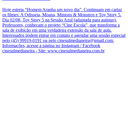
Hoje estreia “Homem Aranha um novo dia”. Continuam em cartaz
os filmes: A Odisseia, Moana, Minions & Monstros e Toy Story 5.
Dia 02/08, Toy Story 5 na Sessão Azul (adaptada para autistas).
Professores, conheçam o projeto “Cine Escola”, que transforma a
sala de exibição em uma verdadeira extensão da sala de aula.
Interessados podem entrar em contato e agendar uma sessão especial
pelo (45) 99919-0191 ou pelo cinesulmedianeira@gmail.com.
Informações, acesse a página no Instagram / Facebook
cinesulmedianeira - Site: www.cinesulmedianeira.com.br