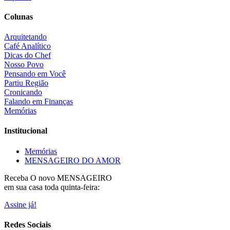
Colunas
Arquitetando
Café Analítico
Dicas do Chef
Nosso Povo
Pensando em Você
Partiu Região
Cronicando
Falando em Finanças
Memórias
Institucional
Memórias
MENSAGEIRO DO AMOR
Receba O
novo MENSAGEIRO
em sua casa toda quinta-feira:
Assine já!
Redes Sociais