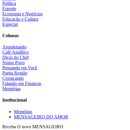
Política
Esporte
Economia e Negócios
Educação e Cultura
Especial
Colunas
Arquitetando
Café Analítico
Dicas do Chef
Nosso Povo
Pensando em Você
Partiu Região
Cronicando
Falando em Finanças
Memórias
Institucional
Memórias
MENSAGEIRO DO AMOR
Receba O
novo MENSAGEIRO