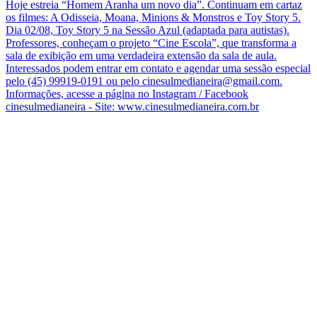
Hoje estreia “Homem Aranha um novo dia”. Continuam em cartaz
os filmes: A Odisseia, Moana, Minions & Monstros e Toy Story 5.
Dia 02/08, Toy Story 5 na Sessão Azul (adaptada para autistas).
Professores, conheçam o projeto “Cine Escola”, que transforma a
sala de exibição em uma verdadeira extensão da sala de aula.
Interessados podem entrar em contato e agendar uma sessão especial
pelo (45) 99919-0191 ou pelo cinesulmedianeira@gmail.com.
Informações, acesse a página no Instagram / Facebook
cinesulmedianeira - Site: www.cinesulmedianeira.com.br