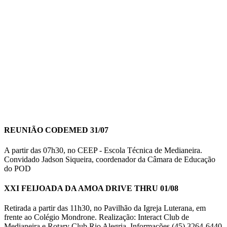
REUNIÃO CODEMED 31/07
A partir das 07h30, no CEEP - Escola Técnica de Medianeira.
Convidado Jadson Siqueira, coordenador da Câmara de Educação
do POD
XXI FEIJOADA DA AMOA DRIVE THRU 01/08
Retirada a partir das 11h30, no Pavilhão da Igreja Luterana, em
frente ao Colégio Mondrone. Realização: Interact Club de
Medianeira e Rotary Club Rio Alegria. Informações (45) 3264-6440