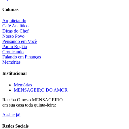
Colunas
Arquitetando
Café Analítico
Dicas do Chef
Nosso Povo
Pensando em Você
Partiu Região
Cronicando
Falando em Finanças
Memórias
Institucional
Memórias
MENSAGEIRO DO AMOR
Receba O
novo MENSAGEIRO
em sua casa toda quinta-feira:
Assine já!
Redes Sociais