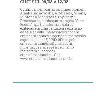
CINE SUL 06/08 A 12/08
Continuam em cartaz os filmes: Homem
Aranha um novo dia, A Odisseia, Moana,
Minions & Monstros e Toy Story 5.
Professores, conheçam o projeto “Cine
Escola”, que transforma a sala de
exibição em uma verdadeira extensão
da sala de aula. Interessados podem
entrar em contato e agendar uma sessão
especial pelo (45) 99919-0191 ou pelo
cinesulmedianeira@gmail.com.
Informações, acesse a página no
Instagram / Facebook
cinesulmedianeira - Site:
www.cinesulmedianeira.com.br