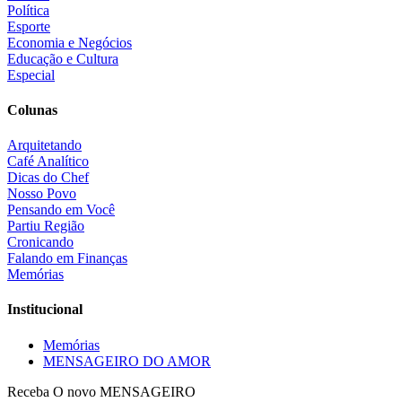
Política
Esporte
Economia e Negócios
Educação e Cultura
Especial
Colunas
Arquitetando
Café Analítico
Dicas do Chef
Nosso Povo
Pensando em Você
Partiu Região
Cronicando
Falando em Finanças
Memórias
Institucional
Memórias
MENSAGEIRO DO AMOR
Receba O
novo MENSAGEIRO