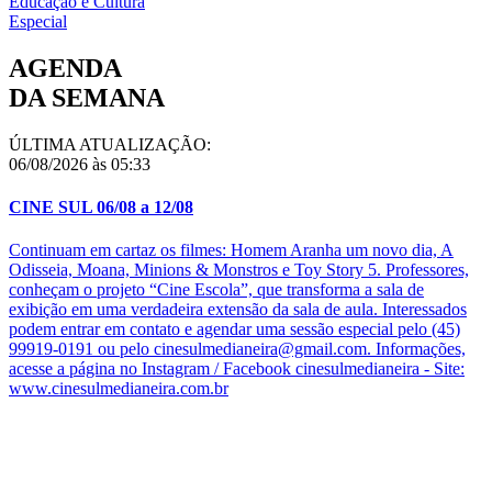
Educação e Cultura
Especial
AGENDA
DA SEMANA
ÚLTIMA ATUALIZAÇÃO:
06/08/2026 às 05:33
CINE SUL 06/08 a 12/08
Continuam em cartaz os filmes: Homem Aranha um novo dia, A
Odisseia, Moana, Minions & Monstros e Toy Story 5. Professores,
conheçam o projeto “Cine Escola”, que transforma a sala de
exibição em uma verdadeira extensão da sala de aula. Interessados
podem entrar em contato e agendar uma sessão especial pelo (45)
99919-0191 ou pelo cinesulmedianeira@gmail.com. Informações,
acesse a página no Instagram / Facebook cinesulmedianeira - Site:
www.cinesulmedianeira.com.br