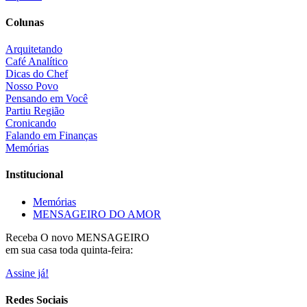
Colunas
Arquitetando
Café Analítico
Dicas do Chef
Nosso Povo
Pensando em Você
Partiu Região
Cronicando
Falando em Finanças
Memórias
Institucional
Memórias
MENSAGEIRO DO AMOR
Receba O
novo MENSAGEIRO
em sua casa toda quinta-feira:
Assine já!
Redes Sociais