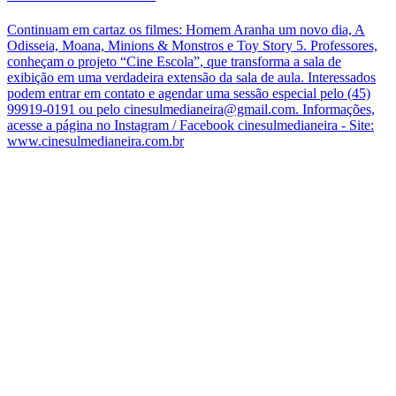
Continuam em cartaz os filmes: Homem Aranha um novo dia, A
Odisseia, Moana, Minions & Monstros e Toy Story 5. Professores,
conheçam o projeto “Cine Escola”, que transforma a sala de
exibição em uma verdadeira extensão da sala de aula. Interessados
podem entrar em contato e agendar uma sessão especial pelo (45)
99919-0191 ou pelo cinesulmedianeira@gmail.com. Informações,
acesse a página no Instagram / Facebook cinesulmedianeira - Site:
www.cinesulmedianeira.com.br