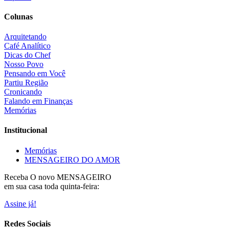
Colunas
Arquitetando
Café Analítico
Dicas do Chef
Nosso Povo
Pensando em Você
Partiu Região
Cronicando
Falando em Finanças
Memórias
Institucional
Memórias
MENSAGEIRO DO AMOR
Receba O
novo MENSAGEIRO
em sua casa toda quinta-feira:
Assine já!
Redes Sociais