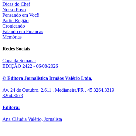
Dicas do Chef
Nosso Povo
Pensando em Você
Partiu Região
Cronicando
Falando em Finanças
Memórias
Redes Sociais
Capa da Semana:
EDIÇÃO 2422 - 06/08/2026
© Editora Jornalística Irmãos Valério Ltda.
Av. 24 de Outubro, 2.611 . Medianeira/PR . 45 3264.3319 .
3264.3673
Editora:
Ana Cláudia Valério, Jornalista