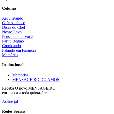
Colunas
Arquitetando
Café Analítico
Dicas do Chef
Nosso Povo
Pensando em Você
Partiu Região
Cronicando
Falando em Finanças
Memórias
Institucional
Memórias
MENSAGEIRO DO AMOR
Receba O
novo MENSAGEIRO
em sua casa toda quinta-feira:
Assine já!
Redes Sociais