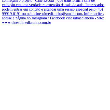
conheçam o projeto “Cine Escola”, que transforma a sala de
exibição em uma verdadeira extensão da sala de aula. Interessados
podem entrar em contato e agendar uma sessão especial pelo (45)
99919-0191 ou pelo cinesulmedianeira@gmail.com. Informações,
acesse a página no Instagram / Facebook cinesulmedianeira - Site:
www.cinesulmedianeira.com.br