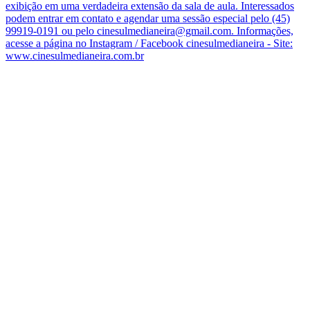
exibição em uma verdadeira extensão da sala de aula. Interessados
podem entrar em contato e agendar uma sessão especial pelo (45)
99919-0191 ou pelo cinesulmedianeira@gmail.com. Informações,
acesse a página no Instagram / Facebook cinesulmedianeira - Site:
www.cinesulmedianeira.com.br