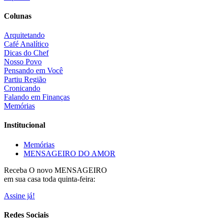
Colunas
Arquitetando
Café Analítico
Dicas do Chef
Nosso Povo
Pensando em Você
Partiu Região
Cronicando
Falando em Finanças
Memórias
Institucional
Memórias
MENSAGEIRO DO AMOR
Receba O
novo MENSAGEIRO
em sua casa toda quinta-feira:
Assine já!
Redes Sociais