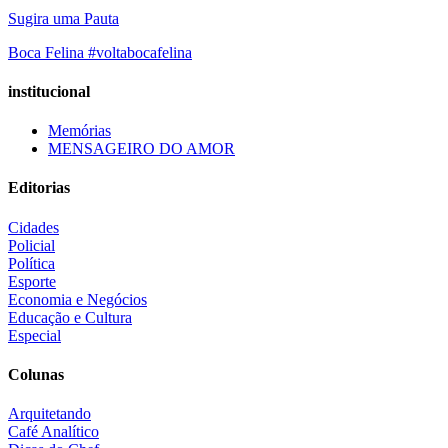
Sugira uma Pauta
Boca Felina #voltabocafelina
institucional
Memórias
MENSAGEIRO DO AMOR
Editorias
Cidades
Policial
Política
Esporte
Economia e Negócios
Educação e Cultura
Especial
Colunas
Arquitetando
Café Analítico