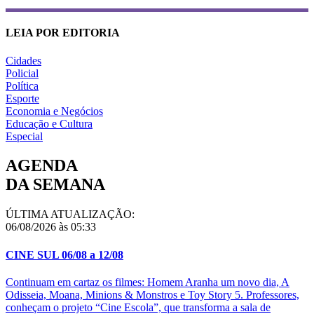
LEIA POR EDITORIA
Cidades
Policial
Política
Esporte
Economia e Negócios
Educação e Cultura
Especial
AGENDA
DA SEMANA
ÚLTIMA ATUALIZAÇÃO:
06/08/2026 às 05:33
CINE SUL 06/08 a 12/08
Continuam em cartaz os filmes: Homem Aranha um novo dia, A
Odisseia, Moana, Minions & Monstros e Toy Story 5. Professores,
conheçam o projeto “Cine Escola”, que transforma a sala de