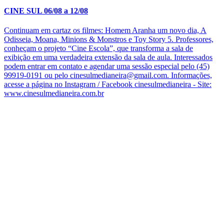
CINE SUL 06/08 a 12/08
Continuam em cartaz os filmes: Homem Aranha um novo dia, A
Odisseia, Moana, Minions & Monstros e Toy Story 5. Professores,
conheçam o projeto “Cine Escola”, que transforma a sala de
exibição em uma verdadeira extensão da sala de aula. Interessados
podem entrar em contato e agendar uma sessão especial pelo (45)
99919-0191 ou pelo cinesulmedianeira@gmail.com. Informações,
acesse a página no Instagram / Facebook cinesulmedianeira - Site:
www.cinesulmedianeira.com.br