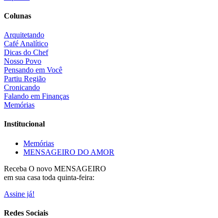
Colunas
Arquitetando
Café Analítico
Dicas do Chef
Nosso Povo
Pensando em Você
Partiu Região
Cronicando
Falando em Finanças
Memórias
Institucional
Memórias
MENSAGEIRO DO AMOR
Receba O
novo MENSAGEIRO
em sua casa toda quinta-feira:
Assine já!
Redes Sociais