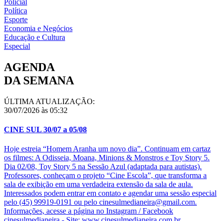
Policial
Política
Esporte
Economia e Negócios
Educação e Cultura
Especial
AGENDA
DA SEMANA
ÚLTIMA ATUALIZAÇÃO:
30/07/2026 às 05:32
CINE SUL 30/07 a 05/08
Hoje estreia “Homem Aranha um novo dia”. Continuam em cartaz
os filmes: A Odisseia, Moana, Minions & Monstros e Toy Story 5.
Dia 02/08, Toy Story 5 na Sessão Azul (adaptada para autistas).
Professores, conheçam o projeto “Cine Escola”, que transforma a
sala de exibição em uma verdadeira extensão da sala de aula.
Interessados podem entrar em contato e agendar uma sessão especial
pelo (45) 99919-0191 ou pelo cinesulmedianeira@gmail.com.
Informações, acesse a página no Instagram / Facebook
cinesulmedianeira - Site: www.cinesulmedianeira.com.br