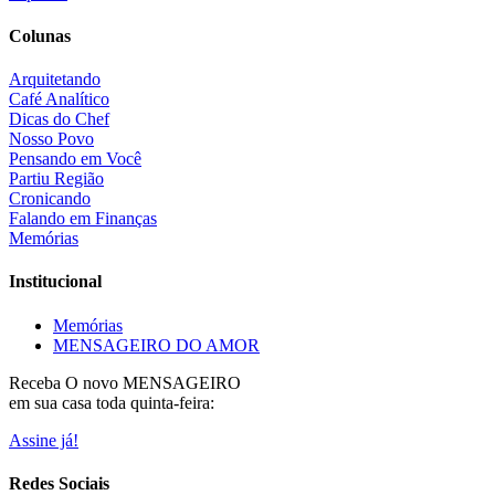
Colunas
Arquitetando
Café Analítico
Dicas do Chef
Nosso Povo
Pensando em Você
Partiu Região
Cronicando
Falando em Finanças
Memórias
Institucional
Memórias
MENSAGEIRO DO AMOR
Receba O
novo MENSAGEIRO
em sua casa toda quinta-feira:
Assine já!
Redes Sociais