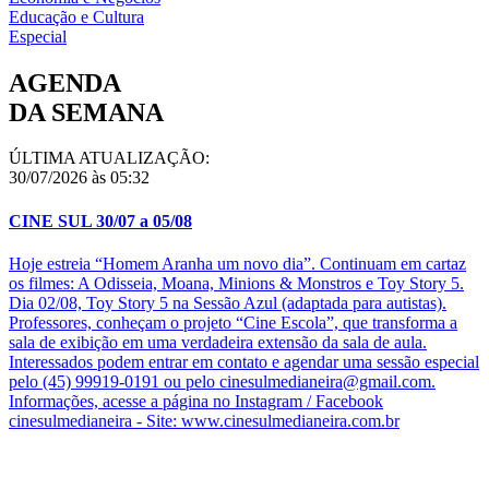
Educação e Cultura
Especial
AGENDA
DA SEMANA
ÚLTIMA ATUALIZAÇÃO:
30/07/2026 às 05:32
CINE SUL 30/07 a 05/08
Hoje estreia “Homem Aranha um novo dia”. Continuam em cartaz
os filmes: A Odisseia, Moana, Minions & Monstros e Toy Story 5.
Dia 02/08, Toy Story 5 na Sessão Azul (adaptada para autistas).
Professores, conheçam o projeto “Cine Escola”, que transforma a
sala de exibição em uma verdadeira extensão da sala de aula.
Interessados podem entrar em contato e agendar uma sessão especial
pelo (45) 99919-0191 ou pelo cinesulmedianeira@gmail.com.
Informações, acesse a página no Instagram / Facebook
cinesulmedianeira - Site: www.cinesulmedianeira.com.br