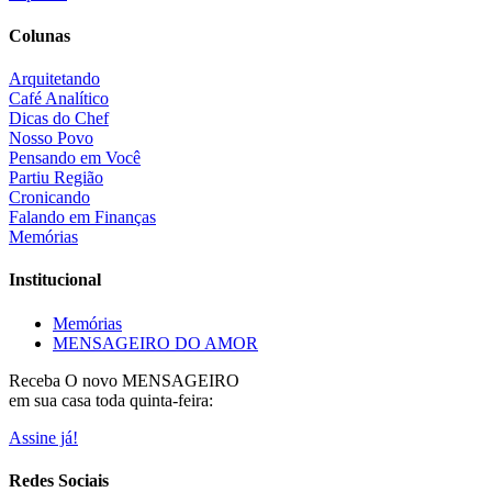
Colunas
Arquitetando
Café Analítico
Dicas do Chef
Nosso Povo
Pensando em Você
Partiu Região
Cronicando
Falando em Finanças
Memórias
Institucional
Memórias
MENSAGEIRO DO AMOR
Receba O
novo MENSAGEIRO
em sua casa toda quinta-feira:
Assine já!
Redes Sociais