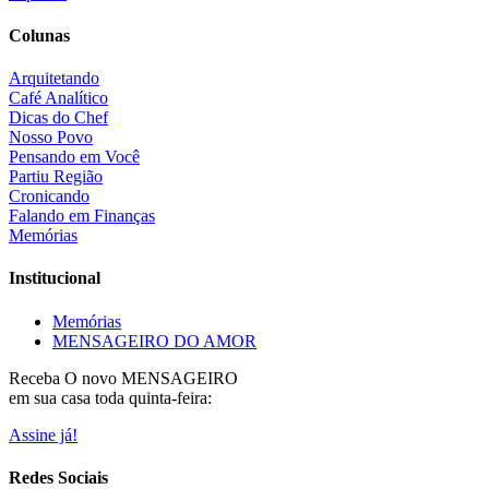
Colunas
Arquitetando
Café Analítico
Dicas do Chef
Nosso Povo
Pensando em Você
Partiu Região
Cronicando
Falando em Finanças
Memórias
Institucional
Memórias
MENSAGEIRO DO AMOR
Receba O
novo MENSAGEIRO
em sua casa toda quinta-feira:
Assine já!
Redes Sociais