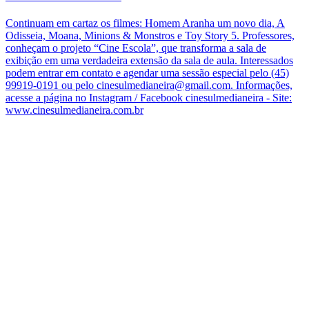
Continuam em cartaz os filmes: Homem Aranha um novo dia, A
Odisseia, Moana, Minions & Monstros e Toy Story 5. Professores,
conheçam o projeto “Cine Escola”, que transforma a sala de
exibição em uma verdadeira extensão da sala de aula. Interessados
podem entrar em contato e agendar uma sessão especial pelo (45)
99919-0191 ou pelo cinesulmedianeira@gmail.com. Informações,
acesse a página no Instagram / Facebook cinesulmedianeira - Site:
www.cinesulmedianeira.com.br