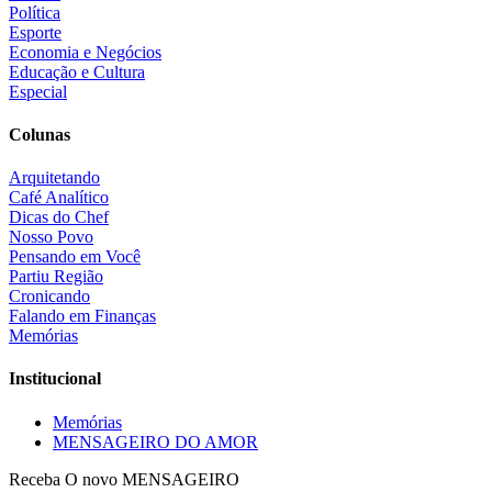
Política
Esporte
Economia e Negócios
Educação e Cultura
Especial
Colunas
Arquitetando
Café Analítico
Dicas do Chef
Nosso Povo
Pensando em Você
Partiu Região
Cronicando
Falando em Finanças
Memórias
Institucional
Memórias
MENSAGEIRO DO AMOR
Receba O
novo MENSAGEIRO