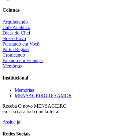
Colunas
Arquitetando
Café Analítico
Dicas do Chef
Nosso Povo
Pensando em Você
Partiu Região
Cronicando
Falando em Finanças
Memórias
Institucional
Memórias
MENSAGEIRO DO AMOR
Receba O
novo MENSAGEIRO
em sua casa toda quinta-feira:
Assine já!
Redes Sociais