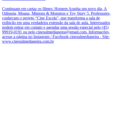
Continuam em cartaz os filmes: Homem Aranha um novo dia, A
Odisseia, Moana, Minions & Monstros e Toy Story 5. Professores,
conheçam o projeto “Cine Escola”, que transforma a sala de
exibição em uma verdadeira extensão da sala de aula. Interessados
podem entrar em contato e agendar uma sessão especial pelo (45)
99919-0191 ou pelo cinesulmedianeira@gmail.com. Informações,
acesse a página no Instagram / Facebook cinesulmedianeira - Site:
www.cinesulmedianeira.com.br