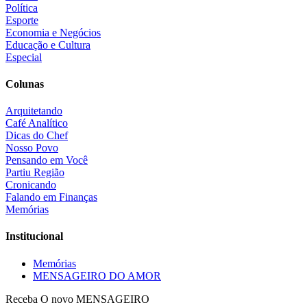
Política
Esporte
Economia e Negócios
Educação e Cultura
Especial
Colunas
Arquitetando
Café Analítico
Dicas do Chef
Nosso Povo
Pensando em Você
Partiu Região
Cronicando
Falando em Finanças
Memórias
Institucional
Memórias
MENSAGEIRO DO AMOR
Receba O
novo MENSAGEIRO