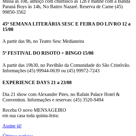
Missa às 10h, almoço com churrasco às 12h e matinê com a Banda
Paraná Boys às 14h, No Bairro Nazaré. Reserva de Carne (45)
99850-3562
45ª SEMANA LITERÁRIA SESC E FEIRA DO LIVRO 12 a
15/08
A partir das 9h, no Teatro Sesc Medianeira
5º FESTIVAL DO RISOTO + BINGO 15/08
A partir das 19h30, no Pavilhão da Comunidade do São Cristóvão.
Informações (45) 99944-0639 ou (45) 99972-7243
EXPERIENCE DAYS 21 a 23/08
Dia 21 show com Alexandre Pires, no Rafain Palace Hotel &
Convention. Informações e reservas: (45) 3520-9494
Receba O
novo MENSAGEIRO
em sua casa toda quinta-feira:
Assine já!