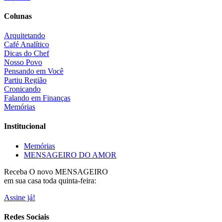
Colunas
Arquitetando
Café Analítico
Dicas do Chef
Nosso Povo
Pensando em Você
Partiu Região
Cronicando
Falando em Finanças
Memórias
Institucional
Memórias
MENSAGEIRO DO AMOR
Receba O
novo MENSAGEIRO
em sua casa toda quinta-feira:
Assine já!
Redes Sociais