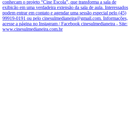
conheçam o projeto “Cine Escola”, que transforma a sala de
exibição em uma verdadeira extensão da sala de aula. Interessados
podem entrar em contato e agendar uma sessão especial pelo (45)
99919-0191 ou pelo cinesulmedianeira@gmail.com. Informações,
acesse a página no Instagram / Facebook cinesulmedianeira - Site:
www.cinesulmedianeira.com.br