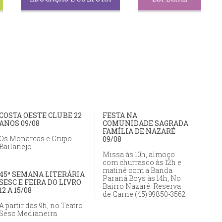
COSTA OESTE CLUBE 22
FESTA NA
ANOS 09/08
COMUNIDADE SAGRADA
FAMÍLIA DE NAZARÉ
Os Monarcas e Grupo
09/08
Bailanejo
Missa às 10h, almoço
com churrasco às 12h e
matinê com a Banda
45ª SEMANA LITERÁRIA
Paraná Boys às 14h, No
SESC E FEIRA DO LIVRO
Bairro Nazaré. Reserva
12 A 15/08
de Carne (45) 99850-3562
A partir das 9h, no Teatro
Sesc Medianeira