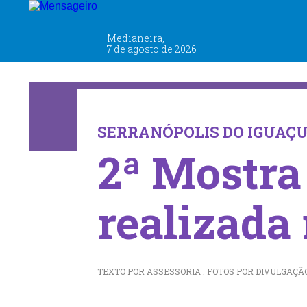
EDUCAÇÃO E CULTURA
Medianeira,
7 de agosto de 2026
SERRANÓPOLIS DO IGUAÇ
2ª Mostra
realizada 
TEXTO POR ASSESSORIA . FOTOS POR DIVULGAÇÃO . 