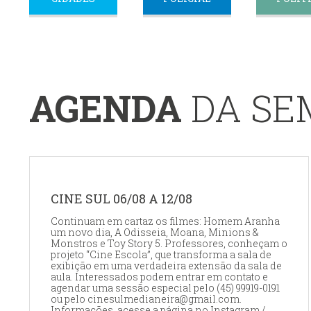
AGENDA
DA S
CINE SUL 06/08 A 12/08
Continuam em cartaz os filmes: Homem Aranha
um novo dia, A Odisseia, Moana, Minions &
Monstros e Toy Story 5. Professores, conheçam o
projeto “Cine Escola”, que transforma a sala de
exibição em uma verdadeira extensão da sala de
aula. Interessados podem entrar em contato e
agendar uma sessão especial pelo (45) 99919-0191
ou pelo cinesulmedianeira@gmail.com.
Informações, acesse a página no Instagram /