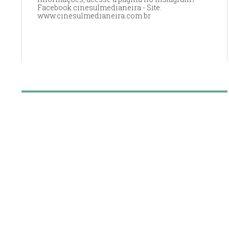
Facebook cinesulmedianeira - Site:
www.cinesulmedianeira.com.br