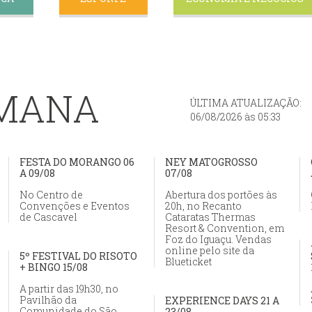
EMANA
ÚLTIMA ATUALIZAÇÃO:
06/08/2026 às 05:33
FESTA DO MORANGO 06
NEY MATOGROSSO
A 09/08
07/08
No Centro de
Abertura dos portões às
Convenções e Eventos
20h, no Recanto
de Cascavel
Cataratas Thermas
Resort & Convention, em
Foz do Iguaçu. Vendas
online pelo site da
5º FESTIVAL DO RISOTO
Blueticket
+ BINGO 15/08
A partir das 19h30, no
Pavilhão da
EXPERIENCE DAYS 21 A
Comunidade do São
23/08