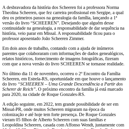
A desbravadora da história dos Scheeren foi a professora Norma
Theolina Scheeren, que fez carreira profissional em Sergipe, a qual
deu os primeiros passos na genealogia da família, lançando a 1ª
versão do livro “SCHEEREN”. Desejando que alguém desse
continuidade na genealogia, a responsabilidade de dar sequência na
história, veio parar em Missal. A responsabilidade ficou para o
professor aposentado João Scheeren Zimmer.
Em dois anos de trabalho, contando com a ajuda de inúmeros
parentes que colaboraram com informações de dados genealógicos,
relatos históricos, fornecimento de imagens fotográficas, fizeram
com que a nova versão do livro SCHEEREN se tornasse realidade.
No último dia 11 de novembro, ocorreu o 2º Encontro da Família
Scheeren, em Estrela-RS, oportunidade em que houve o lançamento
do livro
“SCHEEREN – Uma Grande Descendência a Partir dos
Scherer de Reich”
. O próximo encontro da família já está marcado
para 2020, na cidade de Roque Gonzales-RS.
A edição seguinte, em 2022, tem grande possibilidade de ser em
Missal-PR, onde muitos Scheeren migraram na época da
colonização e até hoje tem forte presença. De Roque Gonzales
vieram 05 filhos de Alberto Scheeren com suas famílias e
Leopoldina Scheeren, casada com Affonso Wendt, juntamente com