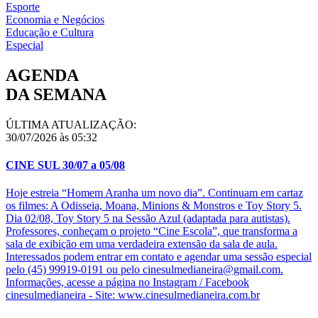
Esporte
Economia e Negócios
Educação e Cultura
Especial
AGENDA
DA SEMANA
ÚLTIMA ATUALIZAÇÃO:
30/07/2026 às 05:32
CINE SUL 30/07 a 05/08
Hoje estreia “Homem Aranha um novo dia”. Continuam em cartaz
os filmes: A Odisseia, Moana, Minions & Monstros e Toy Story 5.
Dia 02/08, Toy Story 5 na Sessão Azul (adaptada para autistas).
Professores, conheçam o projeto “Cine Escola”, que transforma a
sala de exibição em uma verdadeira extensão da sala de aula.
Interessados podem entrar em contato e agendar uma sessão especial
pelo (45) 99919-0191 ou pelo cinesulmedianeira@gmail.com.
Informações, acesse a página no Instagram / Facebook
cinesulmedianeira - Site: www.cinesulmedianeira.com.br