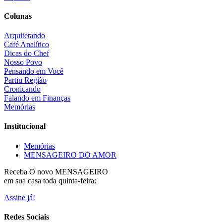
Colunas
Arquitetando
Café Analítico
Dicas do Chef
Nosso Povo
Pensando em Você
Partiu Região
Cronicando
Falando em Finanças
Memórias
Institucional
Memórias
MENSAGEIRO DO AMOR
Receba O
novo MENSAGEIRO
em sua casa toda quinta-feira:
Assine já!
Redes Sociais