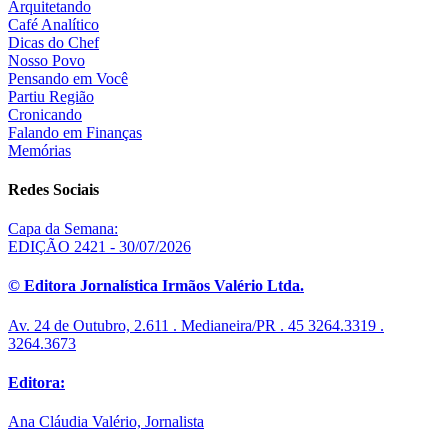
Arquitetando
Café Analítico
Dicas do Chef
Nosso Povo
Pensando em Você
Partiu Região
Cronicando
Falando em Finanças
Memórias
Redes Sociais
Capa da Semana:
EDIÇÃO 2421 - 30/07/2026
© Editora Jornalística Irmãos Valério Ltda.
Av. 24 de Outubro, 2.611 . Medianeira/PR . 45 3264.3319 .
3264.3673
Editora:
Ana Cláudia Valério, Jornalista