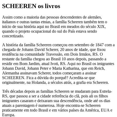
SCHEEREN os livros
Assim como a maioria das pessoas descendentes de alemães,
italianos e outras tantas etnias, a família Scheeren também tem o
início de sua história aqui no Brasil em meados do século XIX,
quando o projeto ocupacional do sul do País estava sendo
concretizado.
A história da família Scheeren começou em setembro de 1847 com a
chegada de Johann David Scherer, 20 anos de idade, que fixou
residência na comunidade Travessão, em Dois Irmãos, RS. O
restante da família chegou ao Brasil 10 anos depois, passando a
residir em Bom Jardim, atual Ivoti, RS. Aqui no Brasil os imigrantes
Johann David, Johann Peter e Maria Katharina, que em Reich,
Alemanha assinavam Scherer, todos começaram a assinar
SCHEEREN. Fica a dúvida do porquê? Acredita-se que
originalmente, na Holanda, a séculos atrás, a grafia era Scheeren.
Três décadas depois as famílias Scheeren se mudaram para Estrela-
RS, que passou a ser a cidade referência do clã, pois ali os filhos
imigrantes casaram e deixaram sua descendência, onde até os dias
atuais a parentagem é numerosa. Hoje encontra-se Scheeren
praticamente em todo Brasil e em vários países da América, EUA e
Europa.