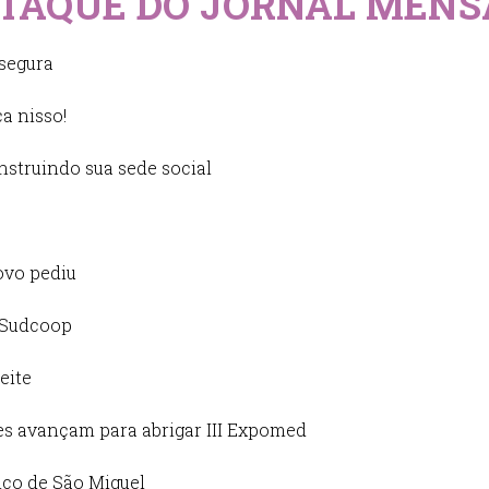
STAQUE DO JORNAL MENS
segura
a nisso!
struindo sua sede social
ovo pediu
 Sudcoop
leite
es avançam para abrigar III Expomed
ico de São Miguel