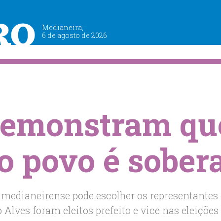
Medianeira,
6 de agosto de 2026
demonstram qu
o povo é sober
 medianeirense pode escolher os representantes
Alves foram eleitos prefeito e vice nas eleições