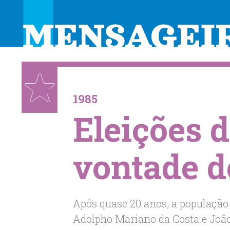
ESPECIAL
1985
Eleições 
vontade d
Após quase 20 anos, a população
Adolpho Mariano da Costa e João 