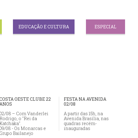
EDUCAÇÃO E CULTURA
ESPECIAL
COSTA OESTE CLUBE 22
FESTA NA AVENIDA
ANOS
02/08
02/08 – Com Vanderlei
A partir das 15h, na
Rodrigo, o "Rei da
Avenida Brasília, nas
Katchaka".
quadras recém-
09/08 - Os Monarcas e
inauguradas
Grupo Bailanejo