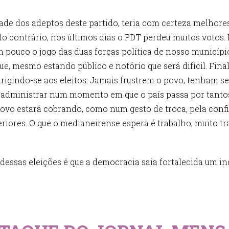
ade dos adeptos deste partido, teria com certeza melhor
elo contrário, nos últimos dias o PDT perdeu muitos votos.
 pouco o jogo das duas forças política de nosso municípi
ue, mesmo estando público e notório que será difícil. Fin
irigindo-se aos eleitos: Jamais frustrem o povo; tenham 
e administrar num momento em que o país passa por tanto
 povo estará cobrando, como num gesto de troca, pela con
riores. O que o medianeirense espera é trabalho, muito t
essas eleições é que a democracia saia fortalecida um ind