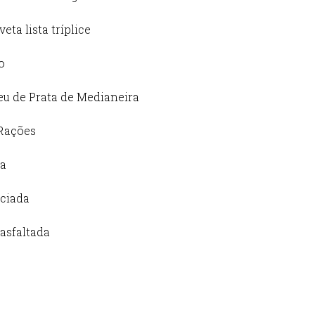
ta lista tríplice
o
eu de Prata de Medianeira
 Rações
ça
iciada
asfaltada