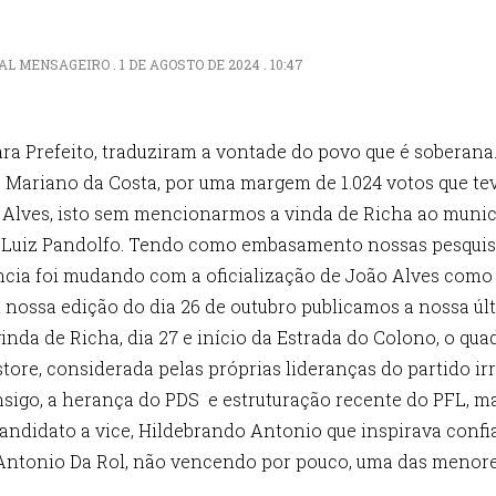
 MENSAGEIRO . 1 DE AGOSTO DE 2024 . 10:47
ra Prefeito, traduziram a vontade do povo que é soberan
 Mariano da Costa, por uma margem de 1.024 votos que tev
 Alves, isto sem mencionarmos a vinda de Richa ao municí
 Luiz Pandolfo. Tendo como embasamento nossas pesquis
cia foi mudando com a oficialização de João Alves como 
 nossa edição do dia 26 de outubro publicamos a nossa úl
inda de Richa, dia 27 e início da Estrada do Colono, o qu
re, considerada pelas próprias lideranças do partido irris
nsigo, a herança do PDS e estruturação recente do PFL,
candidato a vice, Hildebrando Antonio que inspirava con
 Antonio Da Rol, não vencendo por pouco, uma das menore