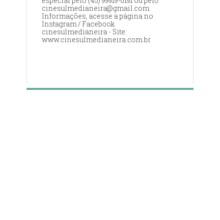
especial pelo (45) 99919-0191 ou pelo
cinesulmedianeira@gmail.com.
Informações, acesse a página no
Instagram / Facebook
cinesulmedianeira - Site:
www.cinesulmedianeira.com.br