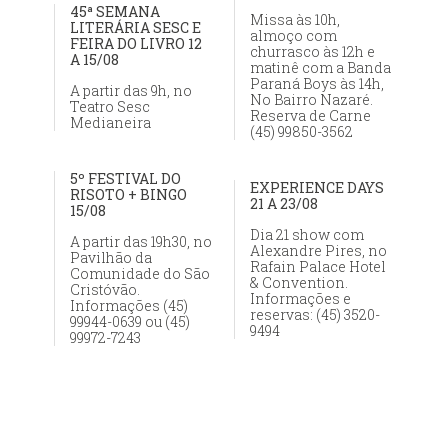
45ª SEMANA
Missa às 10h,
LITERÁRIA SESC E
almoço com
FEIRA DO LIVRO 12
churrasco às 12h e
A 15/08
matinê com a Banda
Paraná Boys às 14h,
A partir das 9h, no
No Bairro Nazaré.
Teatro Sesc
Reserva de Carne
Medianeira
(45) 99850-3562
5º FESTIVAL DO
EXPERIENCE DAYS
RISOTO + BINGO
21 A 23/08
15/08
Dia 21 show com
A partir das 19h30, no
Alexandre Pires, no
Pavilhão da
Rafain Palace Hotel
Comunidade do São
& Convention.
Cristóvão.
Informações e
Informações (45)
reservas: (45) 3520-
99944-0639 ou (45)
9494
99972-7243