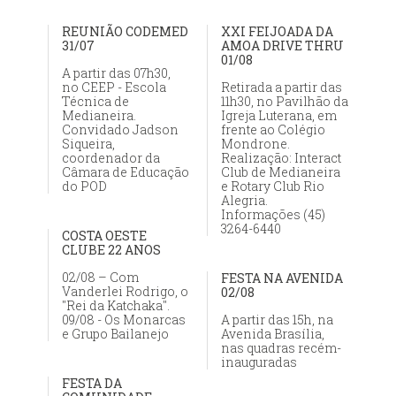
REUNIÃO CODEMED
XXI FEIJOADA DA
31/07
AMOA DRIVE THRU
01/08
A partir das 07h30,
no CEEP - Escola
Retirada a partir das
Técnica de
11h30, no Pavilhão da
Medianeira.
Igreja Luterana, em
Convidado Jadson
frente ao Colégio
Siqueira,
Mondrone.
coordenador da
Realização: Interact
Câmara de Educação
Club de Medianeira
do POD
e Rotary Club Rio
Alegria.
Informações (45)
3264-6440
COSTA OESTE
CLUBE 22 ANOS
02/08 – Com
FESTA NA AVENIDA
Vanderlei Rodrigo, o
02/08
"Rei da Katchaka".
09/08 - Os Monarcas
A partir das 15h, na
e Grupo Bailanejo
Avenida Brasília,
nas quadras recém-
inauguradas
FESTA DA