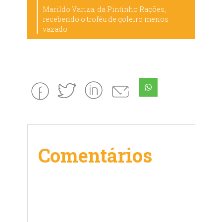
Marildo Variza, da Pintinho Rações,
recebendo o troféu de goleiro menos
vazado
Comentários