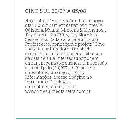
CINE SUL 30/07 A 05/08
Hoje estreia “Homem Aranha um novo
dia”. Continuam em cartaz os filmes: A
Odisseia, Moana, Minions & Monstros e
Toy Story 5. Dia 02/08, Toy Story 5 na
Sessão Azul (adaptada para autistas).
Professores, conheçam o projeto “Cine
Escola”, que transforma a sala de
exibição em uma verdadeira extensão
da sala de aula. Interessados podem
entrar em contato e agendar uma sessão
especial pelo (45) 99919-0191 ou pelo
cinesulmedianeira@gmail.com.
Informações, acesse a página no
Instagram / Facebook
cinesulmedianeira - Site:
www.cinesulmedianeira.com.br