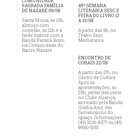
COMUNIDADE
SAGRADA FAMÍLIA
45ª SEMANA
DE NAZARÉ 09/08
LITERÁRIA SESC E
FEIRA DO LIVRO 12
Santa Missa, às 10h,
A 15/08
almoço com
costelão, às 12h e a
A partir das 9h, no
tarde matiné com a
Teatro Sesc
Banda Paraná Boys,
Medianeira
na Comunidade do
Bairro Nazaré
ENCONTRO DE
CORAIS 22/08
A partir das 17h, no
Centro de Cultura.
Após as
apresentações, às
20h, jantar dançante
no Clube Aliança,
animado pela Banda
Gralha Azul, em
Serranópolis do
Iguaçu. Informações
(45) 3236-8377 ou (45)
99910-9351