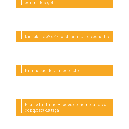
por muitos gols
Disputa de 3º e 4º foi decidida nos pênaltis
Premiação do Campeonato
Equipe Pintinho Rações comemorando a
conquista da taça