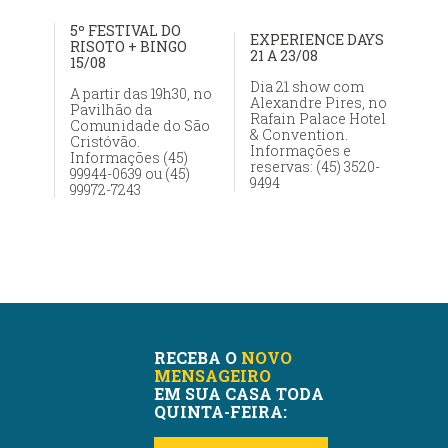
5º FESTIVAL DO
EXPERIENCE DAYS
RISOTO + BINGO
21 A 23/08
15/08
Dia 21 show com
A partir das 19h30, no
Alexandre Pires, no
Pavilhão da
Rafain Palace Hotel
Comunidade do São
& Convention.
Cristóvão.
Informações e
Informações (45)
reservas: (45) 3520-
99944-0639 ou (45)
9494
99972-7243
RECEBA O
NOVO
MENSAGEIRO
EM SUA CASA TODA
QUINTA-FEIRA: