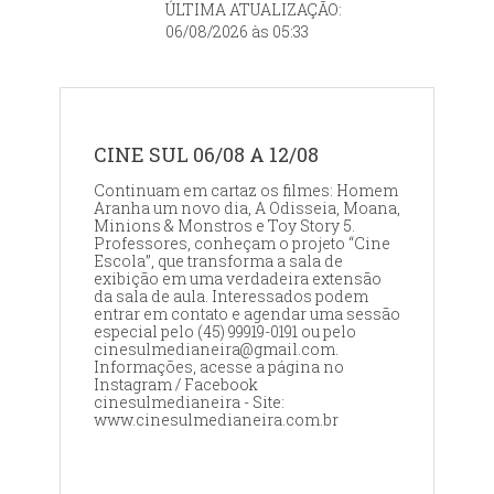
ÚLTIMA ATUALIZAÇÃO:
06/08/2026 às 05:33
CINE SUL 06/08 A 12/08
Continuam em cartaz os filmes: Homem
Aranha um novo dia, A Odisseia, Moana,
Minions & Monstros e Toy Story 5.
Professores, conheçam o projeto “Cine
Escola”, que transforma a sala de
exibição em uma verdadeira extensão
da sala de aula. Interessados podem
entrar em contato e agendar uma sessão
especial pelo (45) 99919-0191 ou pelo
cinesulmedianeira@gmail.com.
Informações, acesse a página no
Instagram / Facebook
cinesulmedianeira - Site:
www.cinesulmedianeira.com.br