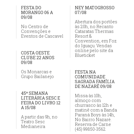
FESTA DO
NEY MATOGROSSO
MORANGO 06 A
07/08
09/08
Abertura dos portões
No Centro de
às 20h, no Recanto
Convenções e
Cataratas Thermas
Eventos de Cascavel
Resort &
Convention, em Foz
do Iguaçu. Vendas
online pelo site da
COSTA OESTE
Blueticket
CLUBE 22 ANOS
09/08
Os Monarcas e
FESTA NA
Grupo Bailanejo
COMUNIDADE
SAGRADA FAMÍLIA
DE NAZARÉ 09/08
45ª SEMANA
Missa às 10h,
LITERÁRIA SESC E
almoço com
FEIRA DO LIVRO 12
churrasco às 12h e
A 15/08
matinê com a Banda
Paraná Boys às 14h,
A partir das 9h, no
No Bairro Nazaré.
Teatro Sesc
Reserva de Carne
Medianeira
(45) 99850-3562