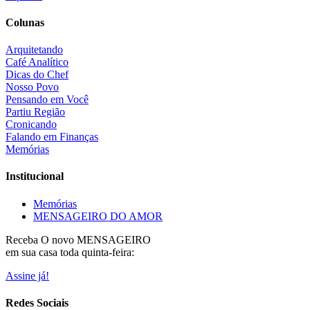
Colunas
Arquitetando
Café Analítico
Dicas do Chef
Nosso Povo
Pensando em Você
Partiu Região
Cronicando
Falando em Finanças
Memórias
Institucional
Memórias
MENSAGEIRO DO AMOR
Receba O
novo MENSAGEIRO
em sua casa toda quinta-feira:
Assine já!
Redes Sociais