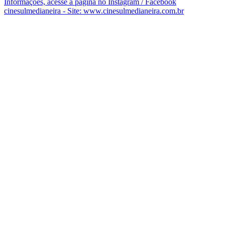
Informações, acesse a página no Instagram / Facebook
cinesulmedianeira - Site: www.cinesulmedianeira.com.br