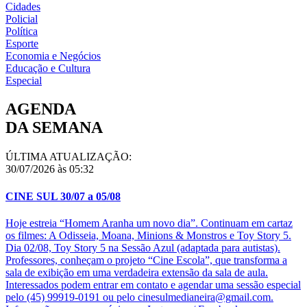
Cidades
Policial
Política
Esporte
Economia e Negócios
Educação e Cultura
Especial
AGENDA
DA SEMANA
ÚLTIMA ATUALIZAÇÃO:
30/07/2026 às 05:32
CINE SUL 30/07 a 05/08
Hoje estreia “Homem Aranha um novo dia”. Continuam em cartaz
os filmes: A Odisseia, Moana, Minions & Monstros e Toy Story 5.
Dia 02/08, Toy Story 5 na Sessão Azul (adaptada para autistas).
Professores, conheçam o projeto “Cine Escola”, que transforma a
sala de exibição em uma verdadeira extensão da sala de aula.
Interessados podem entrar em contato e agendar uma sessão especial
pelo (45) 99919-0191 ou pelo cinesulmedianeira@gmail.com.