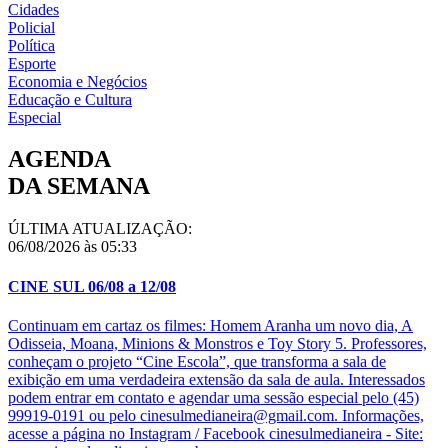
Cidades
Policial
Política
Esporte
Economia e Negócios
Educação e Cultura
Especial
AGENDA
DA SEMANA
ÚLTIMA ATUALIZAÇÃO:
06/08/2026 às 05:33
CINE SUL 06/08 a 12/08
Continuam em cartaz os filmes: Homem Aranha um novo dia, A
Odisseia, Moana, Minions & Monstros e Toy Story 5. Professores,
conheçam o projeto “Cine Escola”, que transforma a sala de
exibição em uma verdadeira extensão da sala de aula. Interessados
podem entrar em contato e agendar uma sessão especial pelo (45)
99919-0191 ou pelo cinesulmedianeira@gmail.com. Informações,
acesse a página no Instagram / Facebook cinesulmedianeira - Site: