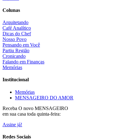
Colunas
Arquitetando
Café Analítico
Dicas do Chef
Nosso Povo
Pensando em Você
Partiu Região
Cronicando
Falando em Finanças
Memórias
Institucional
Memórias
MENSAGEIRO DO AMOR
Receba O
novo MENSAGEIRO
em sua casa toda quinta-feira:
Assine já!
Redes Sociais