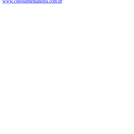
www.cinesulmedianeira.com.br