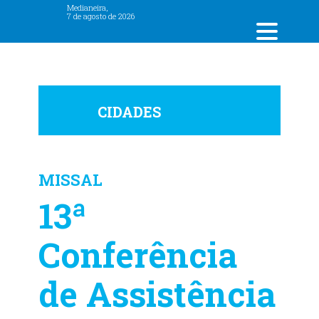
Medianeira,
7 de agosto de 2026
CIDADES
MISSAL
13ª
Conferência
de Assistência