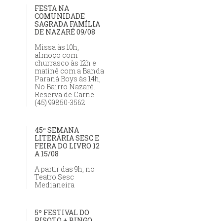
FESTA NA
COMUNIDADE
SAGRADA FAMÍLIA
DE NAZARÉ 09/08
Missa às 10h,
almoço com
churrasco às 12h e
matinê com a Banda
Paraná Boys às 14h,
No Bairro Nazaré.
Reserva de Carne
(45) 99850-3562
45ª SEMANA
LITERÁRIA SESC E
FEIRA DO LIVRO 12
A 15/08
A partir das 9h, no
Teatro Sesc
Medianeira
5º FESTIVAL DO
RISOTO + BINGO