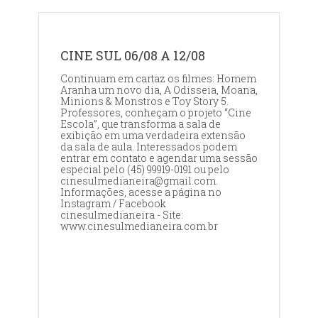
CINE SUL 06/08 A 12/08
Continuam em cartaz os filmes: Homem
Aranha um novo dia, A Odisseia, Moana,
Minions & Monstros e Toy Story 5.
Professores, conheçam o projeto “Cine
Escola”, que transforma a sala de
exibição em uma verdadeira extensão
da sala de aula. Interessados podem
entrar em contato e agendar uma sessão
especial pelo (45) 99919-0191 ou pelo
cinesulmedianeira@gmail.com.
Informações, acesse a página no
Instagram / Facebook
cinesulmedianeira - Site:
www.cinesulmedianeira.com.br