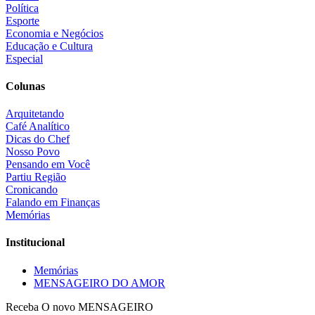
Política
Esporte
Economia e Negócios
Educação e Cultura
Especial
Colunas
Arquitetando
Café Analítico
Dicas do Chef
Nosso Povo
Pensando em Você
Partiu Região
Cronicando
Falando em Finanças
Memórias
Institucional
Memórias
MENSAGEIRO DO AMOR
Receba O
novo MENSAGEIRO