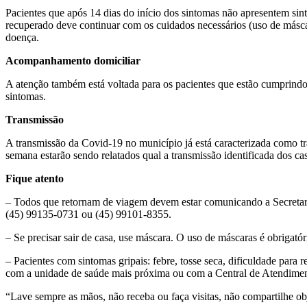
Pacientes que após 14 dias do início dos sintomas não apresentem sin
recuperado deve continuar com os cuidados necessários (uso de máscar
doença.
Acompanhamento domiciliar
A atenção também está voltada para os pacientes que estão cumprind
sintomas.
Transmissão
A transmissão da Covid-19 no município já está caracterizada como tra
semana estarão sendo relatados qual a transmissão identificada dos ca
Fique atento
– Todos que retornam de viagem devem estar comunicando a Secretari
(45) 99135-0731 ou (45) 99101-8355.
– Se precisar sair de casa, use máscara. O uso de máscaras é obrigató
– Pacientes com sintomas gripais: febre, tosse seca, dificuldade para 
com a unidade de saúde mais próxima ou com a Central de Atendime
“Lave sempre as mãos, não receba ou faça visitas, não compartilhe ob