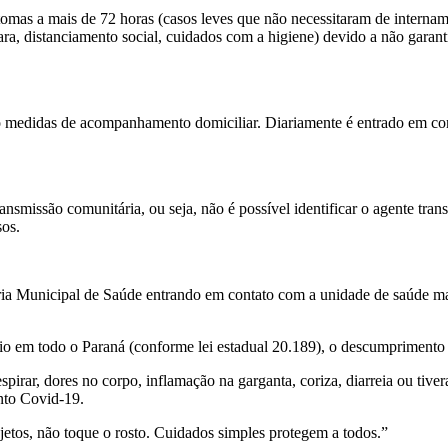
tomas a mais de 72 horas (casos leves que não necessitaram de internam
a, distanciamento social, cuidados com a higiene) devido a não garant
o medidas de acompanhamento domiciliar. Diariamente é entrado em co
nsmissão comunitária, ou seja, não é possível identificar o agente tran
sos.
a Municipal de Saúde entrando em contato com a unidade de saúde mai
rio em todo o Paraná (conforme lei estadual 20.189), o descumprimento 
respirar, dores no corpo, inflamação na garganta, coriza, diarreia ou ti
nto Covid-19.
jetos, não toque o rosto. Cuidados simples protegem a todos.”