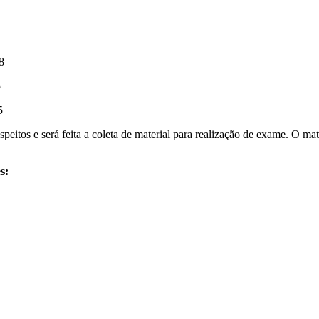
8
5
5
speitos e será feita a coleta de material para realização de exame. O
s: