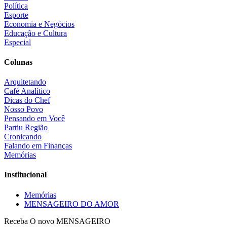
Política
Esporte
Economia e Negócios
Educação e Cultura
Especial
Colunas
Arquitetando
Café Analítico
Dicas do Chef
Nosso Povo
Pensando em Você
Partiu Região
Cronicando
Falando em Finanças
Memórias
Institucional
Memórias
MENSAGEIRO DO AMOR
Receba O
novo MENSAGEIRO