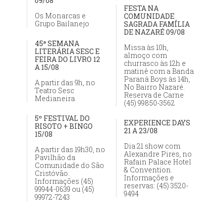
09/08
FESTA NA
Os Monarcas e
COMUNIDADE
Grupo Bailanejo
SAGRADA FAMÍLIA
DE NAZARÉ 09/08
45ª SEMANA
Missa às 10h,
LITERÁRIA SESC E
almoço com
FEIRA DO LIVRO 12
churrasco às 12h e
A 15/08
matinê com a Banda
Paraná Boys às 14h,
A partir das 9h, no
No Bairro Nazaré.
Teatro Sesc
Reserva de Carne
Medianeira
(45) 99850-3562
5º FESTIVAL DO
EXPERIENCE DAYS
RISOTO + BINGO
21 A 23/08
15/08
Dia 21 show com
A partir das 19h30, no
Alexandre Pires, no
Pavilhão da
Rafain Palace Hotel
Comunidade do São
& Convention.
Cristóvão.
Informações e
Informações (45)
reservas: (45) 3520-
99944-0639 ou (45)
9494
99972-7243