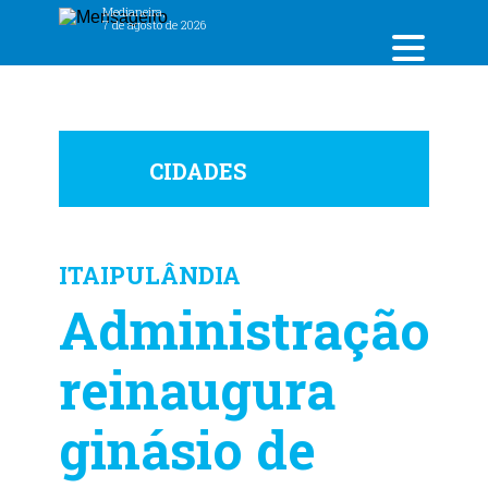
Medianeira,
7 de agosto de 2026
CIDADES
ITAIPULÂNDIA
Administração
reinaugura
ginásio de