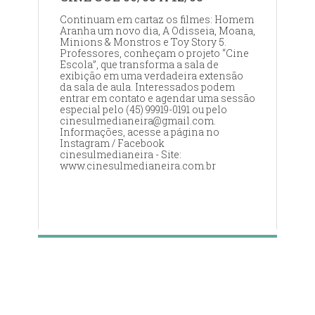
Continuam em cartaz os filmes: Homem
Aranha um novo dia, A Odisseia, Moana,
Minions & Monstros e Toy Story 5.
Professores, conheçam o projeto “Cine
Escola”, que transforma a sala de
exibição em uma verdadeira extensão
da sala de aula. Interessados podem
entrar em contato e agendar uma sessão
especial pelo (45) 99919-0191 ou pelo
cinesulmedianeira@gmail.com.
Informações, acesse a página no
Instagram / Facebook
cinesulmedianeira - Site:
www.cinesulmedianeira.com.br