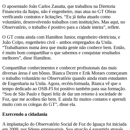
O aposentado João Carlos Zanatta, que trabalhou na Diretoria
Financeira da Itaipu, não é engenheiro, mas atua no GT Obras
verificando contratos e licitações. “Eu já tinha atuado como
voluntário, desenvolvendo trabalhos com instituições. Mas aqui, no
Observatório, o trabalho é positivo para a cidade inteira”, reflete.
O GT conta ainda com Hamilton Junior, engenheiro eletricista, e
João Colpo, engenheiro civil – ambos empregados da Unila.
“Trabalhamos numa área que muita gente não conhece bem. Então,
é muito bom compartilhar o que sabemos e conquistar resultados
melhores”, disse Hamilton.
Compartilhar conhecimentos e conhecer profissionais das mais
diversas áreas é um bônus. Bianca Dezen e Erik Moraes começaram
o trabalho voluntário no Observatório quando ainda eram estudantes
de Engenharia na Unila. Agora, recém-formada, Bianca vê que o
tempo dedicado ao OSB-FI foi positivo também para sua formação.
“Sou de São Paulo e fiquei feliz de dar um retorno à sociedade de
Foz, que me acolheu tão bem. E ainda fiz muitos contatos e aprendi
muito com os colegas do GT”, disse ela.
Exercendo a cidadania
A implantação do Observatório Social de Foz do Iguaçu foi iniciada
em 2009, por líderes empresariais. Sua atuação é garantida através