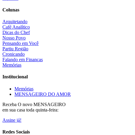
Colunas
Arquitetando
Café Analítico
Dicas do Chef
Nosso Povo
Pensando em Você
Partiu Região
Cronicando
Falando em Finanças
Memórias
Institucional
Memórias
MENSAGEIRO DO AMOR
Receba O
novo MENSAGEIRO
em sua casa toda quinta-feira:
Assine já!
Redes Sociais