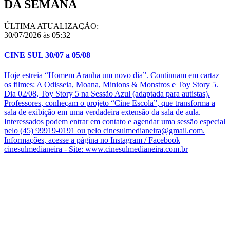
DA SEMANA
ÚLTIMA ATUALIZAÇÃO:
30/07/2026 às 05:32
CINE SUL 30/07 a 05/08
Hoje estreia “Homem Aranha um novo dia”. Continuam em cartaz
os filmes: A Odisseia, Moana, Minions & Monstros e Toy Story 5.
Dia 02/08, Toy Story 5 na Sessão Azul (adaptada para autistas).
Professores, conheçam o projeto “Cine Escola”, que transforma a
sala de exibição em uma verdadeira extensão da sala de aula.
Interessados podem entrar em contato e agendar uma sessão especial
pelo (45) 99919-0191 ou pelo cinesulmedianeira@gmail.com.
Informações, acesse a página no Instagram / Facebook
cinesulmedianeira - Site: www.cinesulmedianeira.com.br