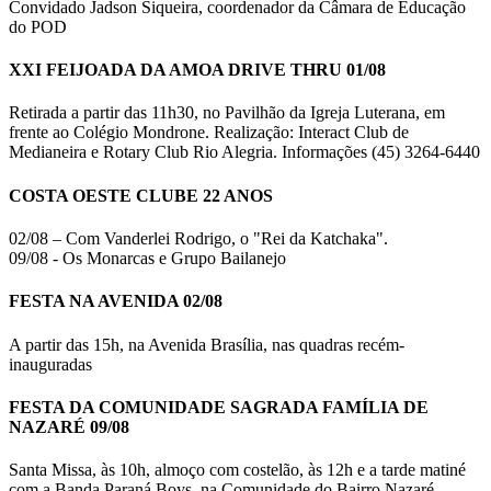
Convidado Jadson Siqueira, coordenador da Câmara de Educação
do POD
XXI FEIJOADA DA AMOA DRIVE THRU 01/08
Retirada a partir das 11h30, no Pavilhão da Igreja Luterana, em
frente ao Colégio Mondrone. Realização: Interact Club de
Medianeira e Rotary Club Rio Alegria. Informações (45) 3264-6440
COSTA OESTE CLUBE 22 ANOS
02/08 – Com Vanderlei Rodrigo, o "Rei da Katchaka".
09/08 - Os Monarcas e Grupo Bailanejo
FESTA NA AVENIDA 02/08
A partir das 15h, na Avenida Brasília, nas quadras recém-
inauguradas
FESTA DA COMUNIDADE SAGRADA FAMÍLIA DE
NAZARÉ 09/08
Santa Missa, às 10h, almoço com costelão, às 12h e a tarde matiné
com a Banda Paraná Boys, na Comunidade do Bairro Nazaré