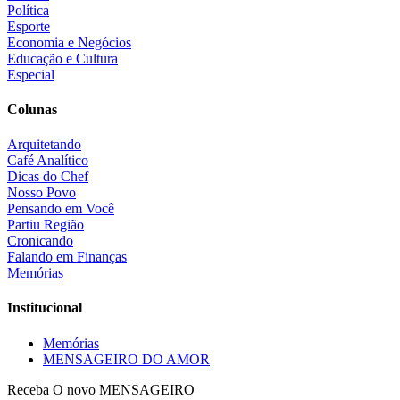
Política
Esporte
Economia e Negócios
Educação e Cultura
Especial
Colunas
Arquitetando
Café Analítico
Dicas do Chef
Nosso Povo
Pensando em Você
Partiu Região
Cronicando
Falando em Finanças
Memórias
Institucional
Memórias
MENSAGEIRO DO AMOR
Receba O
novo MENSAGEIRO