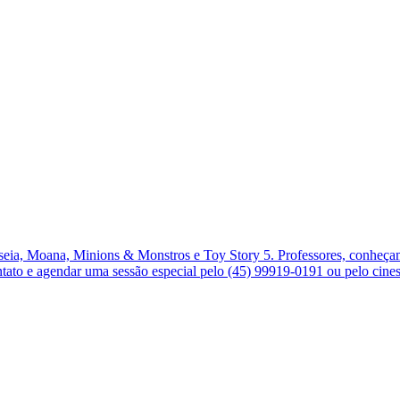
ia, Moana, Minions & Monstros e Toy Story 5. Professores, conheçam 
ontato e agendar uma sessão especial pelo (45) 99919-0191 ou pelo ci