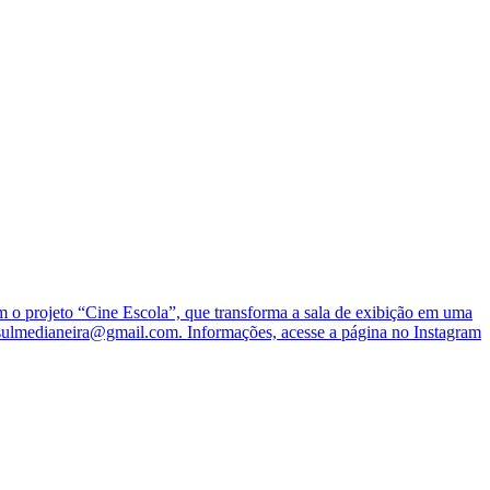
o projeto “Cine Escola”, que transforma a sala de exibição em uma
nesulmedianeira@gmail.com. Informações, acesse a página no Instagram