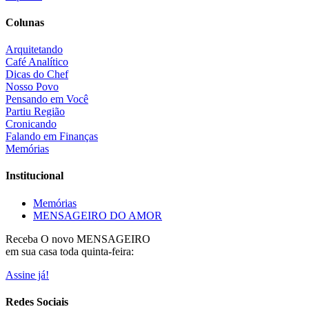
Colunas
Arquitetando
Café Analítico
Dicas do Chef
Nosso Povo
Pensando em Você
Partiu Região
Cronicando
Falando em Finanças
Memórias
Institucional
Memórias
MENSAGEIRO DO AMOR
Receba O
novo MENSAGEIRO
em sua casa toda quinta-feira:
Assine já!
Redes Sociais