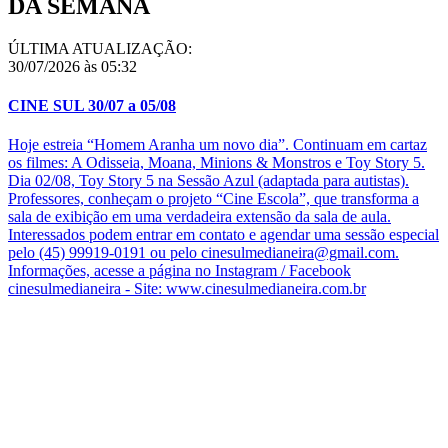
DA SEMANA
ÚLTIMA ATUALIZAÇÃO:
30/07/2026 às 05:32
CINE SUL 30/07 a 05/08
Hoje estreia “Homem Aranha um novo dia”. Continuam em cartaz
os filmes: A Odisseia, Moana, Minions & Monstros e Toy Story 5.
Dia 02/08, Toy Story 5 na Sessão Azul (adaptada para autistas).
Professores, conheçam o projeto “Cine Escola”, que transforma a
sala de exibição em uma verdadeira extensão da sala de aula.
Interessados podem entrar em contato e agendar uma sessão especial
pelo (45) 99919-0191 ou pelo cinesulmedianeira@gmail.com.
Informações, acesse a página no Instagram / Facebook
cinesulmedianeira - Site: www.cinesulmedianeira.com.br