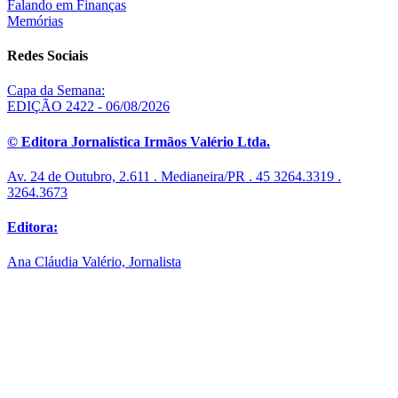
Falando em Finanças
Memórias
Redes Sociais
Capa da Semana:
EDIÇÃO 2422 - 06/08/2026
© Editora Jornalística Irmãos Valério Ltda.
Av. 24 de Outubro, 2.611 . Medianeira/PR . 45 3264.3319 .
3264.3673
Editora:
Ana Cláudia Valério, Jornalista