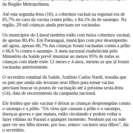
da Região Metropolitana.
Até esta segunda-feira (10), a cobertura vacinal na regional era de
85,7% no caso da vacina contra pólio, e 84,1% da de sarampo. Na
região, 29 mil crianças ainda precisam ser vacinadas.
Os municípios do Litoral também estão com baixa cobertura vacinal,
de apenas 80,4%. Em Paranaguá, município com pior desempenho
até agora, apenas 66,7% das crianças foram vacinadas contra a pólio
e 66,6 % contra o sarampo. A meta nacional estabelecida pelo
Ministério da Saúde prevê imunizar ao menos 95% de todas as
crianças com idade entre 12 meses e 4 anos, mesmo as que já foram
vacinadas anteriormente.
O secretário estadual da Saúde, Antônio Carlos Nardi, ressalta que
os pais que ainda não levaram seus filhos para tomar vacina
precisam buscar os postos de vacinação até a próxima sexta-feira
(14), data de encerramento da campanha nacional.
Ele lembra que não vacinar é deixar as crianças desprotegidas contra
o sarampo e a pólio. “Os vírus que causam a pólio e o sarampo,
doenças graves e que matam, estão circulando e podem voltar a
fazer vítimas no Paraná a qualquer momento. Nenhum pai ou mãe
quer ver seu filho doente, por isso, reitero: vacinem seus filhos”, diz
o secretário.