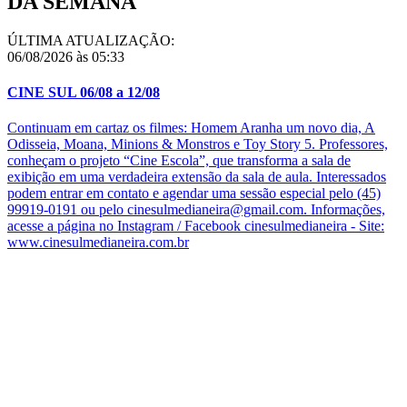
DA SEMANA
ÚLTIMA ATUALIZAÇÃO:
06/08/2026 às 05:33
CINE SUL 06/08 a 12/08
Continuam em cartaz os filmes: Homem Aranha um novo dia, A
Odisseia, Moana, Minions & Monstros e Toy Story 5. Professores,
conheçam o projeto “Cine Escola”, que transforma a sala de
exibição em uma verdadeira extensão da sala de aula. Interessados
podem entrar em contato e agendar uma sessão especial pelo (45)
99919-0191 ou pelo cinesulmedianeira@gmail.com. Informações,
acesse a página no Instagram / Facebook cinesulmedianeira - Site:
www.cinesulmedianeira.com.br