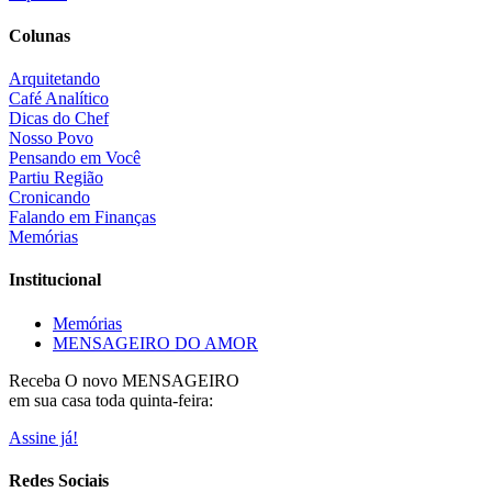
Colunas
Arquitetando
Café Analítico
Dicas do Chef
Nosso Povo
Pensando em Você
Partiu Região
Cronicando
Falando em Finanças
Memórias
Institucional
Memórias
MENSAGEIRO DO AMOR
Receba O
novo MENSAGEIRO
em sua casa toda quinta-feira:
Assine já!
Redes Sociais