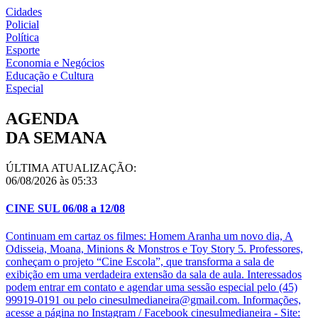
Cidades
Policial
Política
Esporte
Economia e Negócios
Educação e Cultura
Especial
AGENDA
DA SEMANA
ÚLTIMA ATUALIZAÇÃO:
06/08/2026 às 05:33
CINE SUL 06/08 a 12/08
Continuam em cartaz os filmes: Homem Aranha um novo dia, A
Odisseia, Moana, Minions & Monstros e Toy Story 5. Professores,
conheçam o projeto “Cine Escola”, que transforma a sala de
exibição em uma verdadeira extensão da sala de aula. Interessados
podem entrar em contato e agendar uma sessão especial pelo (45)
99919-0191 ou pelo cinesulmedianeira@gmail.com. Informações,
acesse a página no Instagram / Facebook cinesulmedianeira - Site: