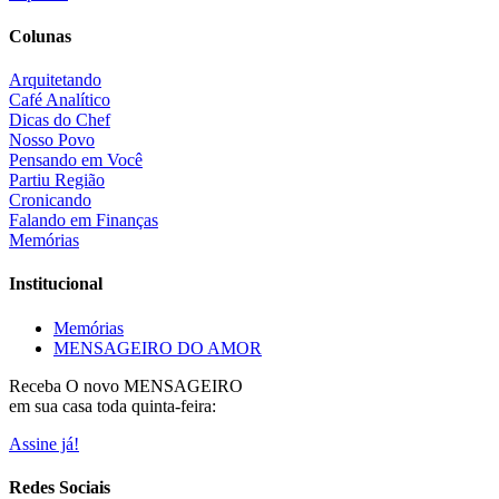
Colunas
Arquitetando
Café Analítico
Dicas do Chef
Nosso Povo
Pensando em Você
Partiu Região
Cronicando
Falando em Finanças
Memórias
Institucional
Memórias
MENSAGEIRO DO AMOR
Receba O
novo MENSAGEIRO
em sua casa toda quinta-feira:
Assine já!
Redes Sociais