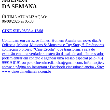
DA SEMANA
ÚLTIMA ATUALIZAÇÃO:
06/08/2026 às 05:33
CINE SUL 06/08 a 12/08
Continuam em cartaz os filmes: Homem Aranha um novo dia, A
Odisseia, Moana, Minions & Monstros e Toy Story 5. Professores,
conheçam o projeto “Cine Escola”, que transforma a sala de
exibição em uma verdadeira extensão da sala de aula. Interessados
podem entrar em contato e agendar uma sessão especial pelo (45)
99919-0191 ou pelo cinesulmedianeira@gmail.com. Informações,
acesse a página no Instagram / Facebook cinesulmedianeira - Site:
www.cinesulmedianeira.com.br