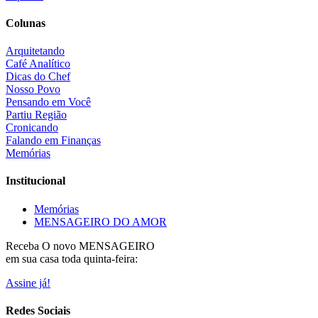
Colunas
Arquitetando
Café Analítico
Dicas do Chef
Nosso Povo
Pensando em Você
Partiu Região
Cronicando
Falando em Finanças
Memórias
Institucional
Memórias
MENSAGEIRO DO AMOR
Receba O
novo MENSAGEIRO
em sua casa toda quinta-feira:
Assine já!
Redes Sociais