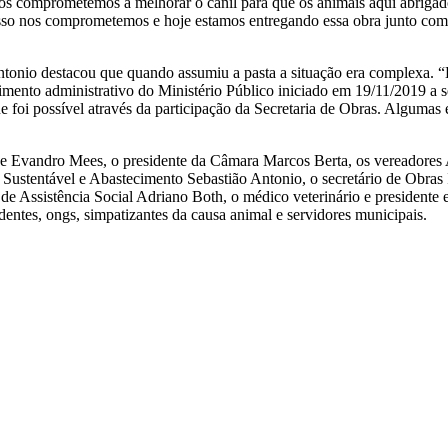
s comprometemos a melhorar o canil para que os animais aqui abrigado
r isso nos comprometemos e hoje estamos entregando essa obra junto co
tonio destacou que quando assumiu a pasta a situação era complexa. “Es
imento administrativo do Ministério Público iniciado em 19/11/2019 a s
que foi possível através da participação da Secretaria de Obras. Alguma
ice Evandro Mees, o presidente da Câmara Marcos Berta, os vereadores
a Sustentável e Abastecimento Sebastião Antonio, o secretário de Obras
o de Assistência Social Adriano Both, o médico veterinário e presiden
entes, ongs, simpatizantes da causa animal e servidores municipais.