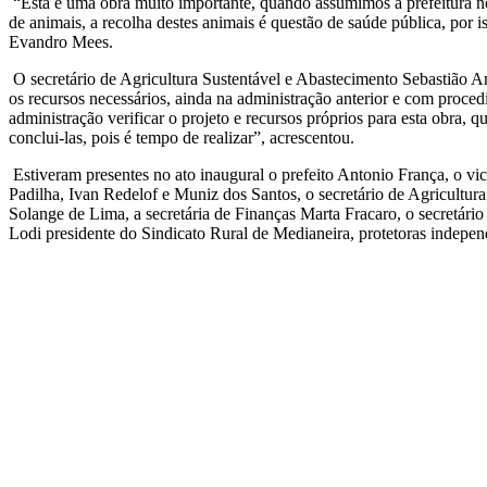
“Esta é uma obra muito importante, quando assumimos a prefeitura no
de animais, a recolha destes animais é questão de saúde pública, po
Evandro Mees.
O secretário de Agricultura Sustentável e Abastecimento Sebastião An
os recursos necessários, ainda na administração anterior e com proced
administração verificar o projeto e recursos próprios para esta obra, 
conclui-las, pois é tempo de realizar”, acrescentou.
Estiveram presentes no ato inaugural o prefeito Antonio França, o v
Padilha, Ivan Redelof e Muniz dos Santos, o secretário de Agricultur
Solange de Lima, a secretária de Finanças Marta Fracaro, o secretári
Lodi presidente do Sindicato Rural de Medianeira, protetoras independ