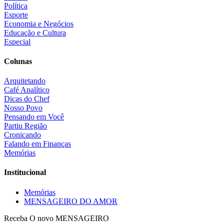
Política
Esporte
Economia e Negócios
Educação e Cultura
Especial
Colunas
Arquitetando
Café Analítico
Dicas do Chef
Nosso Povo
Pensando em Você
Partiu Região
Cronicando
Falando em Finanças
Memórias
Institucional
Memórias
MENSAGEIRO DO AMOR
Receba O
novo MENSAGEIRO