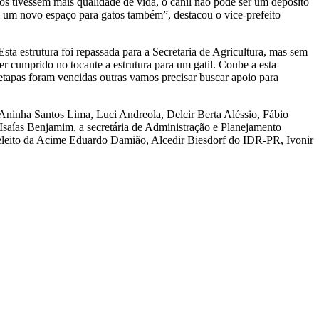
s tivessem mais qualidade de vida, o canil não pode ser um depósito
m um novo espaço para gatos também”, destacou o vice-prefeito
ta estrutura foi repassada para a Secretaria de Agricultura, mas sem
er cumprido no tocante a estrutura para um gatil. Coube a esta
s etapas foram vencidas outras vamos precisar buscar apoio para
 Aninha Santos Lima, Luci Andreola, Delcir Berta Aléssio, Fábio
 Isaías Benjamim, a secretária de Administração e Planejamento
te eleito da Acime Eduardo Damião, Alcedir Biesdorf do IDR-PR, Ivonir