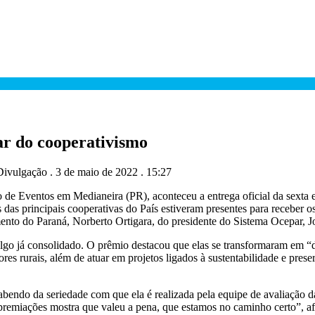
ar do cooperativismo
Divulgação . 3 de maio de 2022 . 15:27
tro de Eventos em Medianeira (PR), aconteceu a entrega oficial da se
das principais cooperativas do País estiveram presentes para receber 
ento do Paraná, Norberto Ortigara, do presidente do Sistema Ocepar, Jo
algo já consolidado. O prêmio destacou que elas se transformaram em “
tores rurais, além de atuar em projetos ligados à sustentabilidade e p
bendo da seriedade com que ela é realizada pela equipe de avaliação d
remiações mostra que valeu a pena, que estamos no caminho certo”, afi