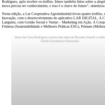
Rodrigues, após receber os troféus. Irineo também falou sobre a alegr
inova precisa ter conhecimento, e isso é a chave do futuro”, sintetizou 
Nesta edição, a Lar Cooperativa Agroindustrial levou quatro troféus,
Inovação, com o desenvolvimento do aplicativo LAR DIGITAL. A C.Va
Languiru, com Gestão Social e Varejo – Marketing em Ação. A Coopa
Frimesa (Sustentabilidade e Melhores Práticas ESG), Primato (Melho
Irineo da Costa Rodrigues recebeu das mãos de Ricardo Gessuli o trofé
Gestão Econômica-Financeira.