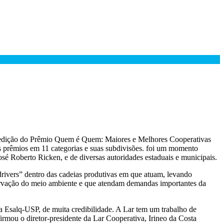
xta edição do Prêmio Quem é Quem: Maiores e Melhores Cooperativas
os prêmios em 11 categorias e suas subdivisões. foi um momento
sé Roberto Ricken, e de diversas autoridades estaduais e municipais.
drivers” dentro das cadeias produtivas em que atuam, levando
reservação do meio ambiente e que atendam demandas importantes da
a Esalq-USP, de muita credibilidade. A Lar tem um trabalho de
rmou o diretor-presidente da Lar Cooperativa, Irineo da Costa