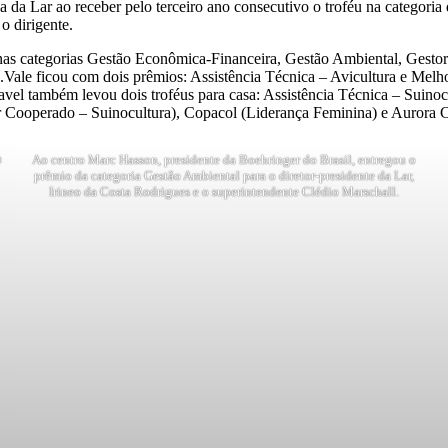
ia da Lar ao receber pelo terceiro ano consecutivo o troféu na categor
o dirigente.
 nas categorias Gestão Econômica-Financeira, Gestão Ambiental, Gestor O
le ficou com dois prêmios: Assistência Técnica – Avicultura e Melh
vel também levou dois troféus para casa: Assistência Técnica – Suin
r Cooperado – Suinocultura), Copacol (Liderança Feminina) e Aurora 
u
Ao centro Marc Hasson, presidente da Boehringer do Brasil, entregou o
prêmio da categoria Gestão Ambiental para o diretor-presidente da Lar,
Irineo da Costa Rodrigues e o superintendente Clédio Marschall.