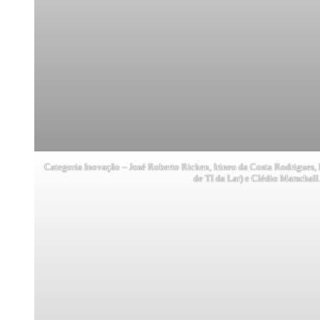
Categoria Inovação – José Roberto Ricken, Irineo da Costa Rodrigues, 
de TI da Lar) e Clédio Marschall