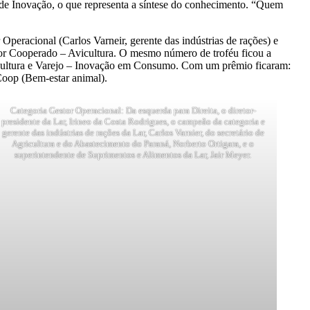
ia de Inovação, o que representa a síntese do conhecimento. “Quem
peracional (Carlos Varneir, gerente das indústrias de rações) e
or Cooperado – Avicultura. O mesmo número de troféu ficou a
ocultura e Varejo – Inovação em Consumo. Com um prêmio ficaram:
Coop (Bem-estar animal).
Categoria Gestor Operacional: Da esquerda para Direita, o diretor-
presidente da Lar, Irineo da Costa Rodrigues, o campeão da categoria e
gerente das indústrias de rações da Lar, Carlos Varnier, do secretário de
Agricultura e do Abastecimento do Paraná, Norberto Ortigara, e o
superintendente de Suprimentos e Alimentos da Lar, Jair Meyer.