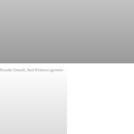
Ricardo Gessuli, Saul Kirienco (gerente
.