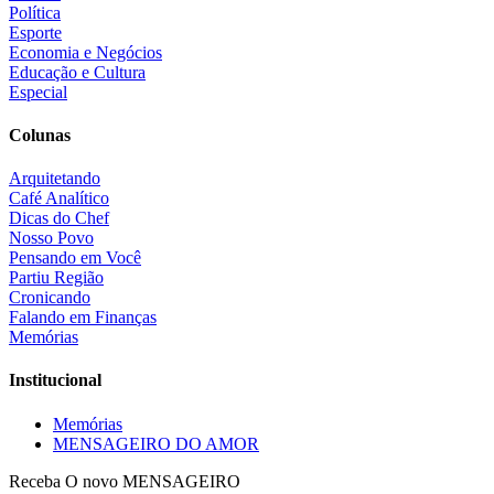
Política
Esporte
Economia e Negócios
Educação e Cultura
Especial
Colunas
Arquitetando
Café Analítico
Dicas do Chef
Nosso Povo
Pensando em Você
Partiu Região
Cronicando
Falando em Finanças
Memórias
Institucional
Memórias
MENSAGEIRO DO AMOR
Receba O
novo MENSAGEIRO