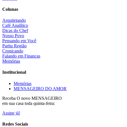
Colunas
Arquitetando
Café Analítico
Dicas do Chef
Nosso Povo
Pensando em Você
Partiu Região
Cronicando
Falando em Finanças
Memórias
Institucional
Memórias
MENSAGEIRO DO AMOR
Receba O
novo MENSAGEIRO
em sua casa toda quinta-feira:
Assine já!
Redes Sociais