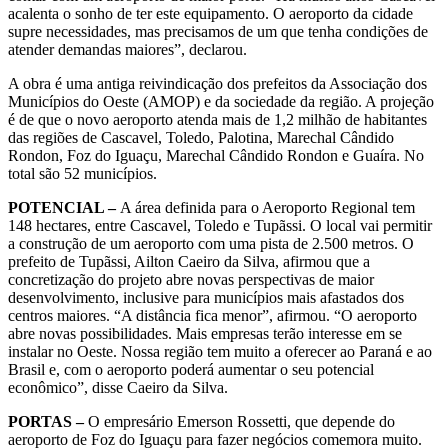
acalenta o sonho de ter este equipamento. O aeroporto da cidade
supre necessidades, mas precisamos de um que tenha condições de
atender demandas maiores”, declarou.
A obra é uma antiga reivindicação dos prefeitos da Associação dos
Municípios do Oeste (AMOP) e da sociedade da região. A projeção
é de que o novo aeroporto atenda mais de 1,2 milhão de habitantes
das regiões de Cascavel, Toledo, Palotina, Marechal Cândido
Rondon, Foz do Iguaçu, Marechal Cândido Rondon e Guaíra. No
total são 52 municípios.
POTENCIAL –
A área definida para o Aeroporto Regional tem
148 hectares, entre Cascavel, Toledo e Tupãssi. O local vai permitir
a construção de um aeroporto com uma pista de 2.500 metros. O
prefeito de Tupãssi, Ailton Caeiro da Silva, afirmou que a
concretização do projeto abre novas perspectivas de maior
desenvolvimento, inclusive para municípios mais afastados dos
centros maiores. “A distância fica menor”, afirmou. “O aeroporto
abre novas possibilidades. Mais empresas terão interesse em se
instalar no Oeste. Nossa região tem muito a oferecer ao Paraná e ao
Brasil e, com o aeroporto poderá aumentar o seu potencial
econômico”, disse Caeiro da Silva.
PORTAS –
O empresário Emerson Rossetti, que depende do
aeroporto de Foz do Iguaçu para fazer negócios comemora muito.