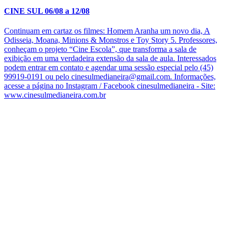
CINE SUL 06/08 a 12/08
Continuam em cartaz os filmes: Homem Aranha um novo dia, A
Odisseia, Moana, Minions & Monstros e Toy Story 5. Professores,
conheçam o projeto “Cine Escola”, que transforma a sala de
exibição em uma verdadeira extensão da sala de aula. Interessados
podem entrar em contato e agendar uma sessão especial pelo (45)
99919-0191 ou pelo cinesulmedianeira@gmail.com. Informações,
acesse a página no Instagram / Facebook cinesulmedianeira - Site:
www.cinesulmedianeira.com.br