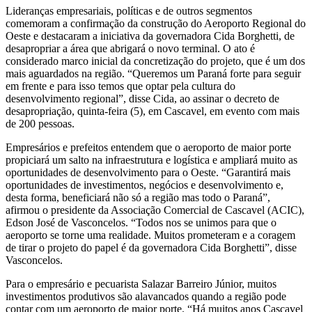
Lideranças empresariais, políticas e de outros segmentos
comemoram a confirmação da construção do Aeroporto Regional do
Oeste e destacaram a iniciativa da governadora Cida Borghetti, de
desapropriar a área que abrigará o novo terminal. O ato é
considerado marco inicial da concretização do projeto, que é um dos
mais aguardados na região. “Queremos um Paraná forte para seguir
em frente e para isso temos que optar pela cultura do
desenvolvimento regional”, disse Cida, ao assinar o decreto de
desapropriação, quinta-feira (5), em Cascavel, em evento com mais
de 200 pessoas.
Empresários e prefeitos entendem que o aeroporto de maior porte
propiciará um salto na infraestrutura e logística e ampliará muito as
oportunidades de desenvolvimento para o Oeste. “Garantirá mais
oportunidades de investimentos, negócios e desenvolvimento e,
desta forma, beneficiará não só a região mas todo o Paraná”,
afirmou o presidente da Associação Comercial de Cascavel (ACIC),
Edson José de Vasconcelos. “Todos nos se unimos para que o
aeroporto se torne uma realidade. Muitos prometeram e a coragem
de tirar o projeto do papel é da governadora Cida Borghetti”, disse
Vasconcelos.
Para o empresário e pecuarista Salazar Barreiro Júnior, muitos
investimentos produtivos são alavancados quando a região pode
contar com um aeroporto de maior porte. “Há muitos anos Cascavel