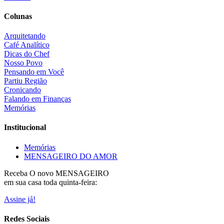
Colunas
Arquitetando
Café Analítico
Dicas do Chef
Nosso Povo
Pensando em Você
Partiu Região
Cronicando
Falando em Finanças
Memórias
Institucional
Memórias
MENSAGEIRO DO AMOR
Receba O
novo MENSAGEIRO
em sua casa toda quinta-feira:
Assine já!
Redes Sociais