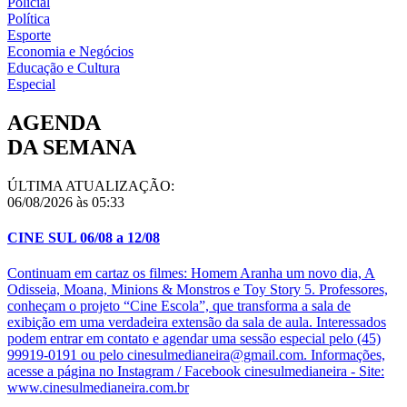
Policial
Política
Esporte
Economia e Negócios
Educação e Cultura
Especial
AGENDA
DA SEMANA
ÚLTIMA ATUALIZAÇÃO:
06/08/2026 às 05:33
CINE SUL 06/08 a 12/08
Continuam em cartaz os filmes: Homem Aranha um novo dia, A
Odisseia, Moana, Minions & Monstros e Toy Story 5. Professores,
conheçam o projeto “Cine Escola”, que transforma a sala de
exibição em uma verdadeira extensão da sala de aula. Interessados
podem entrar em contato e agendar uma sessão especial pelo (45)
99919-0191 ou pelo cinesulmedianeira@gmail.com. Informações,
acesse a página no Instagram / Facebook cinesulmedianeira - Site:
www.cinesulmedianeira.com.br