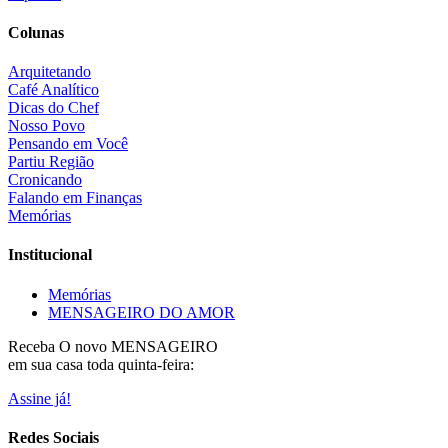
Colunas
Arquitetando
Café Analítico
Dicas do Chef
Nosso Povo
Pensando em Você
Partiu Região
Cronicando
Falando em Finanças
Memórias
Institucional
Memórias
MENSAGEIRO DO AMOR
Receba O
novo MENSAGEIRO
em sua casa toda quinta-feira:
Assine já!
Redes Sociais