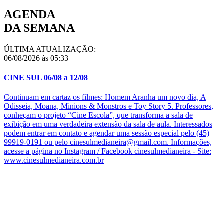
AGENDA
DA SEMANA
ÚLTIMA ATUALIZAÇÃO:
06/08/2026 às 05:33
CINE SUL 06/08 a 12/08
Continuam em cartaz os filmes: Homem Aranha um novo dia, A
Odisseia, Moana, Minions & Monstros e Toy Story 5. Professores,
conheçam o projeto “Cine Escola”, que transforma a sala de
exibição em uma verdadeira extensão da sala de aula. Interessados
podem entrar em contato e agendar uma sessão especial pelo (45)
99919-0191 ou pelo cinesulmedianeira@gmail.com. Informações,
acesse a página no Instagram / Facebook cinesulmedianeira - Site:
www.cinesulmedianeira.com.br