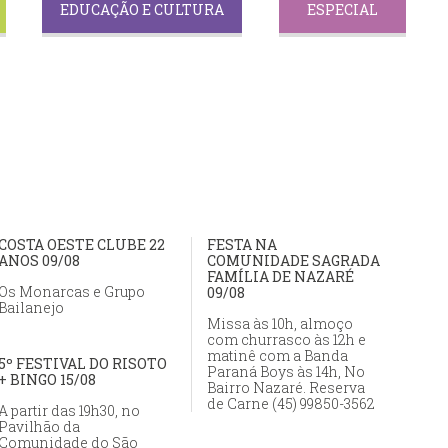
EDUCAÇÃO E CULTURA
ESPECIAL
COSTA OESTE CLUBE 22
FESTA NA
ANOS 09/08
COMUNIDADE SAGRADA
FAMÍLIA DE NAZARÉ
Os Monarcas e Grupo
09/08
Bailanejo
Missa às 10h, almoço
com churrasco às 12h e
matinê com a Banda
5º FESTIVAL DO RISOTO
Paraná Boys às 14h, No
+ BINGO 15/08
Bairro Nazaré. Reserva
de Carne (45) 99850-3562
A partir das 19h30, no
Pavilhão da
Comunidade do São