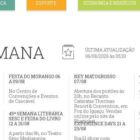
ICA
ESPORTE
ECONOMIA E NEGÓCIOS
EMANA
ÚLTIMA ATUALIZAÇÃO:
06/08/2026 às 05:33
FESTA DO MORANGO 06
NEY MATOGROSSO
A 09/08
07/08
No Centro de
Abertura dos portões às
Convenções e Eventos
20h, no Recanto
de Cascavel
Cataratas Thermas
Resort & Convention, em
Foz do Iguaçu. Vendas
45ª SEMANA LITERÁRIA
online pelo site da
SESC E FEIRA DO LIVRO
Blueticket
12 A 15/08
EXPERIENCE DAYS 21 A
23/08
A partir das 9h, no Teatro
Sesc Medianeira
Dia 21 show com