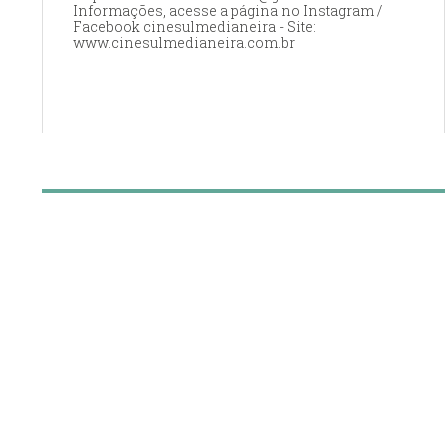
Informações, acesse a página no Instagram /
Facebook cinesulmedianeira - Site:
www.cinesulmedianeira.com.br