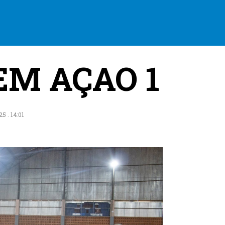
EM AÇAO 1
 . 14:01