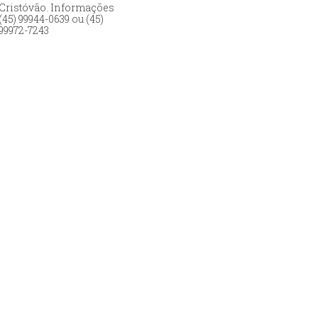
Cristóvão. Informações
(45) 99944-0639 ou (45)
99972-7243