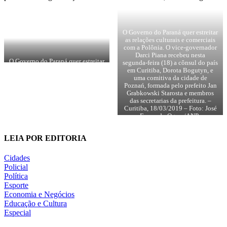
O Governo do Paraná quer estreitar
as relações culturais e comerciais
com a Polônia. O vice-governador
Darci Piana recebeu nesta
O Governo do Paraná quer estreitar
segunda-feira (18) a cônsul do país
as relações culturais e comerciais
em Curitiba, Dorota Bogutyn, e
com a Polônia. O vice-governador
uma comitiva da cidade de
Darci Piana recebeu nesta
Poznań, formada pelo prefeito Jan
segunda-feira (18) a cônsul do país
Grabkowski Starosta e membros
em Curitiba, Dorota Bogutyn, e
das secretarias da prefeitura. –
uma comitiva da cidade de
Curitiba, 18/03/2019 – Foto: José
Poznań, formada pelo prefeito Jan
Fernando Ogura/ANPr
Grabkowski Starosta e membros
das secretarias da prefeitura. –
Curitiba, 18/03/2019 – Foto: José
LEIA POR EDITORIA
Fernando Ogura/ANPr
Cidades
Policial
Política
Esporte
Economia e Negócios
Educação e Cultura
Especial