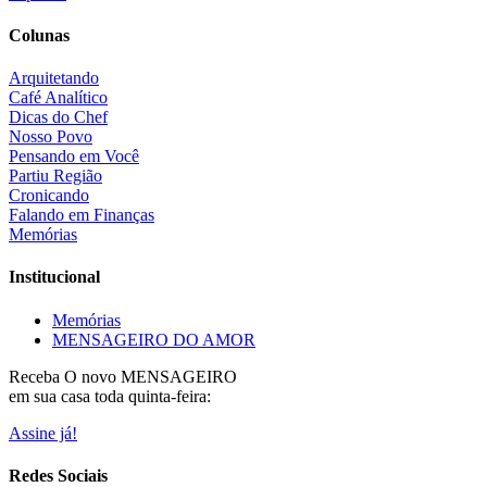
Colunas
Arquitetando
Café Analítico
Dicas do Chef
Nosso Povo
Pensando em Você
Partiu Região
Cronicando
Falando em Finanças
Memórias
Institucional
Memórias
MENSAGEIRO DO AMOR
Receba O
novo MENSAGEIRO
em sua casa toda quinta-feira:
Assine já!
Redes Sociais