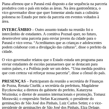
Piana afirmou que o Paraná está disposto a dar sequência na parceria
produtiva com o país em todas as áreas. Na área gastronômica, o
vice-governador disse que quer fomentar ainda mais a culinária
polonesa no Estado por meio da parceria em eventos voltados à
área.
INTERCÂMBIO
– Outro assunto tratado na reunião foi o
intercâmbio de estudantes. A comitiva Poznań quer, no futuro,
desenvolver uma parceria para enviar jovens da cidade para o
Paraná e vice-versa. “Acreditamos que as crianças e adolescentes
podem colaborar com a divulgação das culturas”, disse o prefeito da
cidade.
O vice-governador relatou que o Estado estuda um programa para
enviar estudantes de escolas paranaenses que se destacam para
outros países, e a Polônia pode ser um deles. “Uma medida positiva
que com certeza vai reforçar nossa parceria”, disse a cônsul do país.
PRESENÇAS
– Participaram da reunião a secretária de Finanças
de Pozna, Renata Ciurlik; a secretária da prefeitura, Magdalene
Byczkowska; a diretora do gabinete do prefeito, Katarzyna
Wozinska; o diretor de assuntos internacionais e promoção, Tomasz
Morawski; o empresário Stefan Kaczmarek; o presidente do
geminações de São José dos Pinhais, Luiz Carlos Setim; e o vice-
presidente de geminações de São José dos Pinhais, Elza Delage.