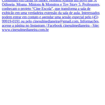
Continuam em cartaz os filmes: Homem Aranha um novo dia, A
Odisseia, Moana, Minions & Monstros e Toy Story 5. Professores,
conheçam o projeto “Cine Escola”, que transforma a sala de
exibição em uma verdadeira extensão da sala de aula. Interessados
podem entrar em contato e agendar uma sessão especial pelo (45)
99919-0191 ou pelo cinesulmedianeira@gmail.com. Informações,
acesse a página no Instagram / Facebook cinesulmedianeira - Site:
www.cinesulmedianeira.com.br