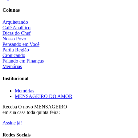
Colunas
Arquitetando
Café Analítico
Dicas do Chef
Nosso Povo
Pensando em Você
Partiu Região
Cronicando
Falando em Finanças
Memórias
Institucional
Memórias
MENSAGEIRO DO AMOR
Receba O
novo MENSAGEIRO
em sua casa toda quinta-feira:
Assine já!
Redes Sociais