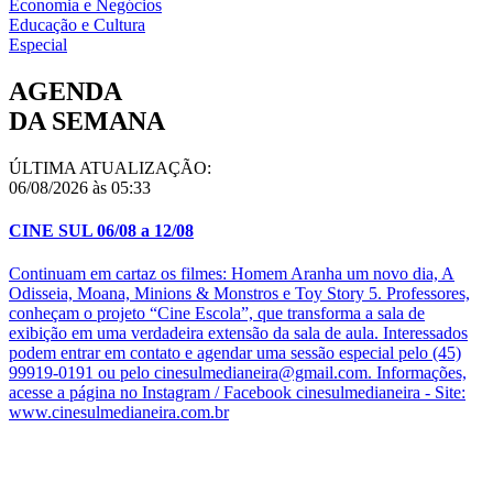
Economia e Negócios
Educação e Cultura
Especial
AGENDA
DA SEMANA
ÚLTIMA ATUALIZAÇÃO:
06/08/2026 às 05:33
CINE SUL 06/08 a 12/08
Continuam em cartaz os filmes: Homem Aranha um novo dia, A
Odisseia, Moana, Minions & Monstros e Toy Story 5. Professores,
conheçam o projeto “Cine Escola”, que transforma a sala de
exibição em uma verdadeira extensão da sala de aula. Interessados
podem entrar em contato e agendar uma sessão especial pelo (45)
99919-0191 ou pelo cinesulmedianeira@gmail.com. Informações,
acesse a página no Instagram / Facebook cinesulmedianeira - Site:
www.cinesulmedianeira.com.br