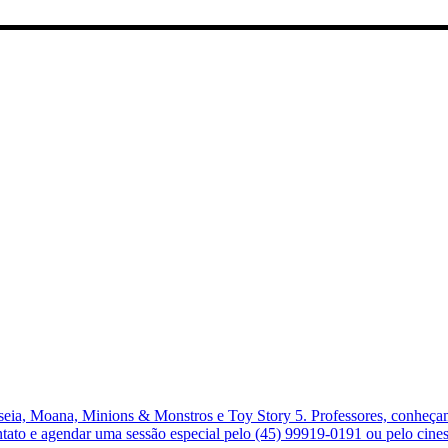
ia, Moana, Minions & Monstros e Toy Story 5. Professores, conheçam 
ontato e agendar uma sessão especial pelo (45) 99919-0191 ou pelo ci