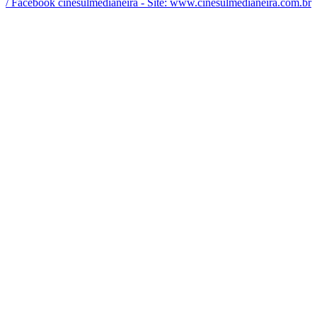
/ Facebook cinesulmedianeira - Site: www.cinesulmedianeira.com.br