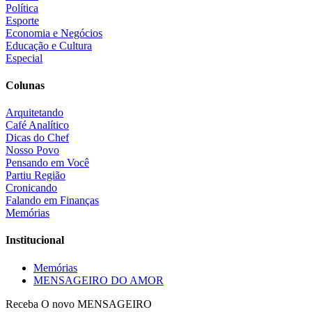
Política
Esporte
Economia e Negócios
Educação e Cultura
Especial
Colunas
Arquitetando
Café Analítico
Dicas do Chef
Nosso Povo
Pensando em Você
Partiu Região
Cronicando
Falando em Finanças
Memórias
Institucional
Memórias
MENSAGEIRO DO AMOR
Receba O
novo MENSAGEIRO