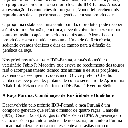
do programa e procurou o escritório local do IDR-Paraná. Após a
apresentação das condições do programa, Vanderlei recebeu dois
reprodutores de alta performance genética em sua propriedade.
O programa estabelece uma contrapartida: o produtor pode receber
até três touros Purunã e, em troca, deve devolver três bezerros por
touro ao Instituto após um período de três anos. Além disso, a
propriedade será mantida como uma Unidade de Referência,
sediando eventos técnicos e dias de campo para a difusão da
genética da raça.
Nos próximos três anos, o IDR-Paraná, através do médico
veterinário Fabio P. Macorim, que esteve no recebimento dos touros,
fará o acompanhamento técnico dos animais e de suas progênies,
avaliando o desempenho zootécnico. O vice-prefeito Chenho
também esteve presente, juntamente com o secretário de Agricultura
Altair Luiz Fetzner e o técnico do IDR-Paraná Everton Stelle.
A Raça Purunã: Combinação de Rusticidade e Qualidade
Desenvolvida pelo próprio IDR-Paraná, a raça Purunã é um
composto genético que reúne o melhor de quatro raças: Charolês
(40%), Caracu (25%), Angus (25%) e Zebu (10%). A presença do
Caracu e Zebu garante a rusticidade necessária, tornando o Purunã
um animal tolerante ao calor e resistente a parasitas como o