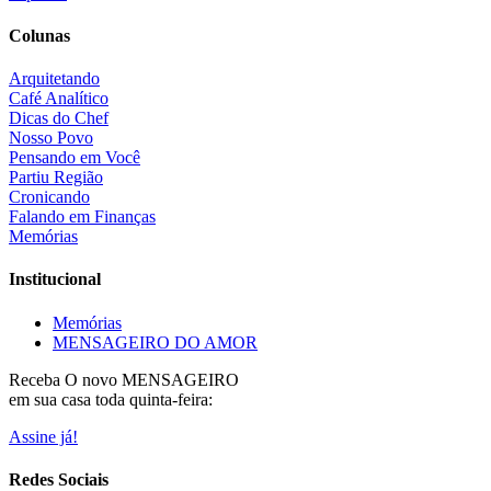
Colunas
Arquitetando
Café Analítico
Dicas do Chef
Nosso Povo
Pensando em Você
Partiu Região
Cronicando
Falando em Finanças
Memórias
Institucional
Memórias
MENSAGEIRO DO AMOR
Receba O
novo MENSAGEIRO
em sua casa toda quinta-feira:
Assine já!
Redes Sociais