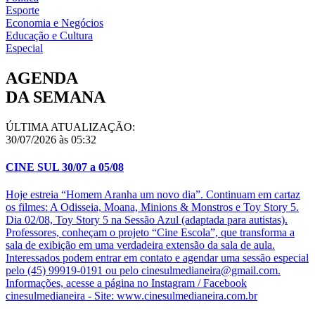
Esporte
Economia e Negócios
Educação e Cultura
Especial
AGENDA
DA SEMANA
ÚLTIMA ATUALIZAÇÃO:
30/07/2026 às 05:32
CINE SUL 30/07 a 05/08
Hoje estreia “Homem Aranha um novo dia”. Continuam em cartaz
os filmes: A Odisseia, Moana, Minions & Monstros e Toy Story 5.
Dia 02/08, Toy Story 5 na Sessão Azul (adaptada para autistas).
Professores, conheçam o projeto “Cine Escola”, que transforma a
sala de exibição em uma verdadeira extensão da sala de aula.
Interessados podem entrar em contato e agendar uma sessão especial
pelo (45) 99919-0191 ou pelo cinesulmedianeira@gmail.com.
Informações, acesse a página no Instagram / Facebook
cinesulmedianeira - Site: www.cinesulmedianeira.com.br